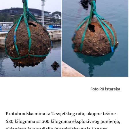
Foto PU istarska
Protubrodska mina iz 2. svjetskog rata, ukupne težine
580 kilograma sa 300 kilograma eksplozivnog punjenja,
uklonjena je u nedjelju iz rovinjske uvale Lone te