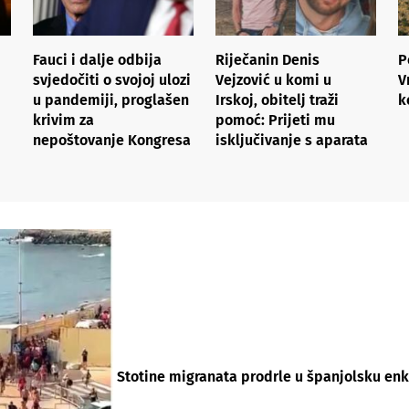
Fauci i dalje odbija
Riječanin Denis
P
svjedočiti o svojoj ulozi
Vejzović u komi u
V
u pandemiji, proglašen
Irskoj, obitelj traži
k
krivim za
pomoć: Prijeti mu
nepoštovanje Kongresa
isključivanje s aparata
Stotine migranata prodrle u španjolsku enkl