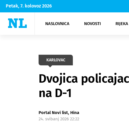
Petak, 7. kolovoz 2026
NASLOVNICA
NOVOSTI
RIJEKA
Rijeka
Kultura
Opatija
Hrvatsk
Moda
NK Rije
Sh
KARLOVAC
Dvojica policaja
na D-1
Portal Novi list, Hina
24. svibanj 2026 22:22