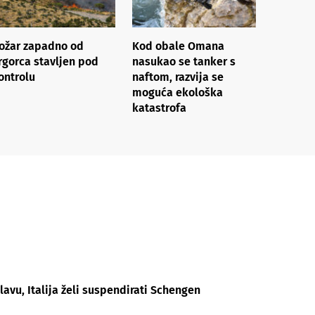
ožar zapadno od
Kod obale Omana
rgorca stavljen pod
nasukao se tanker s
ontrolu
naftom, razvija se
moguća ekološka
katastrofa
avu, Italija želi suspendirati Schengen