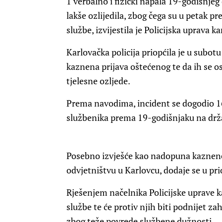
1 verbalno i fizički napala 19-godišnjeg
lakše ozlijedila, zbog čega su u petak p
službe, izvijestila je Policijska uprava k
Karlovačka policija priopćila je u subotu
kaznena prijava oštećenog te da ih se 
tjelesne ozljede.
Prema navodima, incident se dogodio 16
službenika prema 19-godišnjaku na drža
Posebno izvješće kao nadopuna kaznen
odvjetništvu u Karlovcu, dodaje se u pr
Rješenjem načelnika Policijske uprave ka
službe te će protiv njih biti podnijet z
zbog teže povrede službene dužnosti.