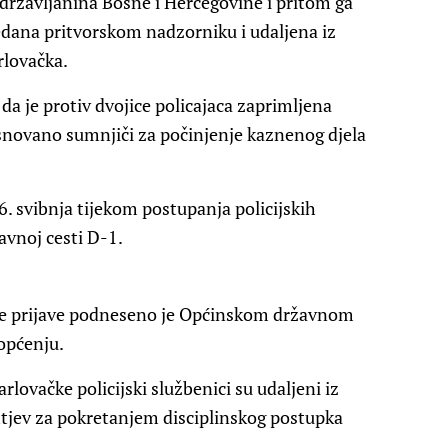
 državljanina Bosne i Hercegovine i pritom ga
redana pritvorskom nadzorniku i udaljena iz
arlovačka.
 da je protiv dvojice policajaca zaprimljena
osnovano sumnjiči za počinjenje kaznenog djela
. svibnja tijekom postupanja policijskih
vnoj cesti D-1.
e prijave podneseno je Općinskom državnom
iopćenju.
rlovačke policijski službenici su udaljeni iz
ahtjev za pokretanjem disciplinskog postupka