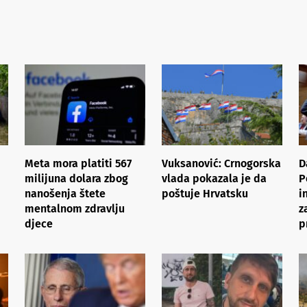
Meta mora platiti 567
Vuksanović: Crnogorska
D
milijuna dolara zbog
vlada pokazala je da
P
nanošenja štete
poštuje Hrvatsku
i
mentalnom zdravlju
z
djece
p