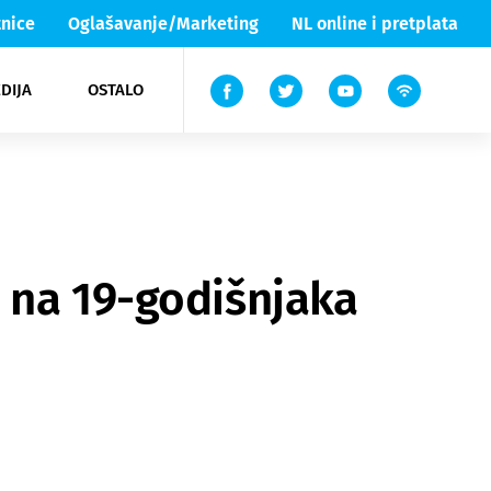
nice
Oglašavanje/Marketing
NL online i pretplata
DIJA
OSTALO
ar
ortovi
 List TV
entari
elgood
Lika & Senj
 na 19-godišnjaka