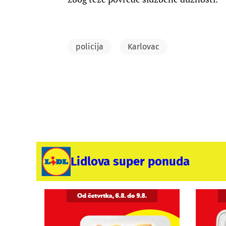
policija
Karlovac
Lidlova super ponuda