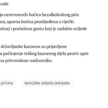
vode.
nja neotvorenih bočica bezalkoholnog pića
ra, sporna bočica proslijeđena u riječki
opticaj i poslužena gostu koji je zadobio ozljede
e državljanke kazneno su prijavljene
počinjenje teškog kaznenog djela protiv opće
dana pritvorskom nadzorniku.
m pićima
kemijska ozljeda jednjaka