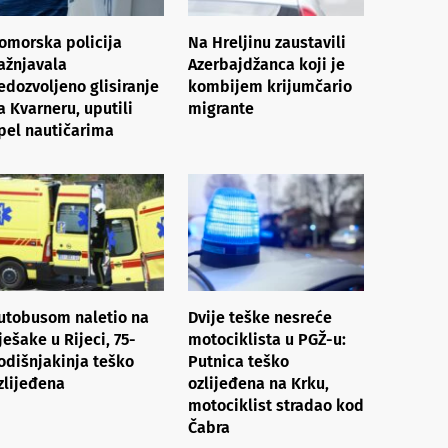
omorska policija
Na Hreljinu zaustavili
ažnjavala
Azerbajdžanca koji je
edozvoljeno glisiranje
kombijem krijumčario
a Kvarneru, uputili
migrante
pel nautičarima
utobusom naletio na
Dvije teške nesreće
ješake u Rijeci, 75-
motociklista u PGŽ-u:
odišnjakinja teško
Putnica teško
zlijeđena
ozlijeđena na Krku,
motociklist stradao kod
Čabra