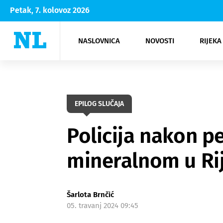
Petak, 7. kolovoz 2026
NASLOVNICA
NOVOSTI
RIJEKA
Rijeka
Kultura
Opatija
Hrvatsk
Moda
NK Rije
Sh
EPILOG SLUČAJA
Policija nakon pe
mineralnom u Rije
Šarlota Brnčić
05. travanj 2024 09:45