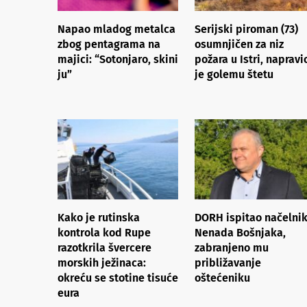
Napao mladog metalca
Serijski piroman (73)
zbog pentagrama na
osumnjičen za niz
majici: “Sotonjaro, skini
požara u Istri, napravi
ju”
je golemu štetu
Kako je rutinska
DORH ispitao načelni
kontrola kod Rupe
Nenada Bošnjaka,
razotkrila švercere
zabranjeno mu
morskih ježinaca:
približavanje
okreću se stotine tisuće
oštećeniku
eura