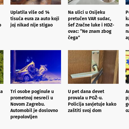
Uplatila više od 14
Na ulici u Osijeku
P
tisuća eura za auto koji
pretučen VAR sudac,
k
o
joj nikad nije stigao
šef Zračne luke i HDZ-
n
ovac: “Ne znam zbog
n
čega”
a
ka
Tri osobe poginule u
U pet dana devet
A
prometnoj nesreći u
provala u PGŽ-u.
p
Novom Zagrebu.
Policija savjetuje kako
g
Automobil je doslovno
zaštiti svoj dom
o
prepolovljen