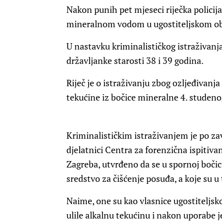
Nakon punih pet mjeseci riječka policija 
mineralnom vodom u ugostiteljskom obj
U nastavku kriminalističkog istraživanja
državljanke starosti 38 i 39 godina.
Riječ je o istraživanju zbog ozljeđivanj
tekućine iz bočice mineralne 4. studeno
Kriminalističkim istraživanjem je po zav
djelatnici Centra za forenzična ispitivan
Zagreba, utvrđeno da se u spornoj bočic
sredstvo za čišćenje posuđa, a koje su u
Naime, one su kao vlasnice ugostiteljsk
ulile alkalnu tekućinu i nakon uporabe j