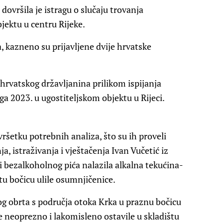
dovršila je istragu o slučaju trovanja
ektu u centru Rijeke.
, kazneno su prijavljene dvije hrvatske
a hrvatskog državljanina prilikom ispijanja
ga 2023. u ugostiteljskom objektu u Rijeci.
ršetku potrebnih analiza, što su ih proveli
ja, istraživanja i vještačenja Ivan Vučetić iz
i bezalkoholnog pića nalazila alkalna tekućina-
 tu bočicu ulile osumnjičenice.
og obrta s područja otoka Krka u praznu bočicu
e neoprezno i lakomisleno ostavile u skladištu