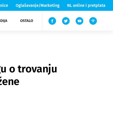
nice
Oglašavanje/Marketing
NL online i pretplata
DIJA
OSTALO
ar
ortovi
 List TV
entari
elgood
Lika & Senj
gu o trovanju
 žene