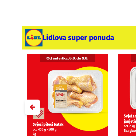
Lidlova super ponuda