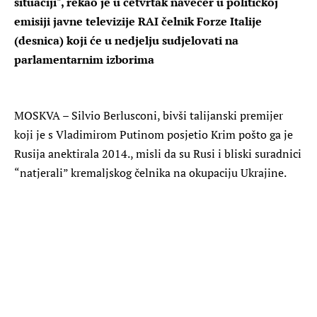
situaciji", rekao je u četvrtak navečer u političkoj
emisiji javne televizije RAI čelnik Forze Italije
(desnica) koji će u nedjelju sudjelovati na
parlamentarnim izborima
MOSKVA – Silvio Berlusconi, bivši talijanski premijer
koji je s Vladimirom Putinom posjetio Krim pošto ga je
Rusija anektirala 2014., misli da su Rusi i bliski suradnici
“natjerali” kremaljskog čelnika na okupaciju Ukrajine.