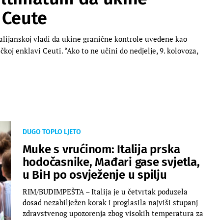
 Ceute
lijanskoj vladi da ukine granične kontrole uvedene kao
koj enklavi Ceuti. “Ako to ne učini do nedjelje, 9. kolovoza,
DUGO TOPLO LJETO
Muke s vrućinom: Italija prska
hodočasnike, Mađari gase svjetla,
u BiH po osvježenje u spilju
RIM/BUDIMPEŠTA – Italija je u četvrtak poduzela
dosad nezabilježen korak i proglasila najviši stupanj
zdravstvenog upozorenja zbog visokih temperatura za