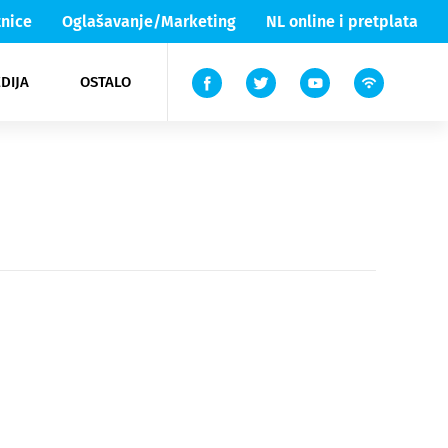
nice
Oglašavanje/Marketing
NL online i pretplata
DIJA
OSTALO
ar
ortovi
 List TV
entari
elgood
Lika & Senj