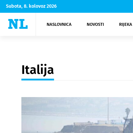
Subota, 8. kolovoz 2026
NASLOVNICA
NOVOSTI
RIJEKA
Rijeka
Kultura
Opatija
Hrvatsk
Moda
NK Rije
Sh
Italija