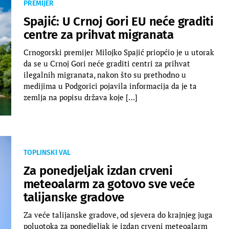
PREMIJER
Spajić: U Crnoj Gori EU neće graditi
centre za prihvat migranata
Crnogorski premijer Milojko Spajić priopćio je u utorak
da se u Crnoj Gori neće graditi centri za prihvat
ilegalnih migranata, nakon što su prethodno u
medijima u Podgorici pojavila informacija da je ta
zemlja na popisu država koje […]
TOPLINSKI VAL
Za ponedjeljak izdan crveni
meteoalarm za gotovo sve veće
talijanske gradove
Za veće talijanske gradove, od sjevera do krajnjeg juga
poluotoka za ponedjeljak je izdan crveni meteoalarm