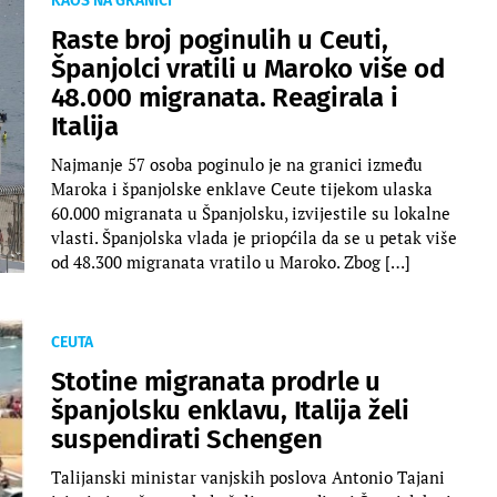
KAOS NA GRANICI
Raste broj poginulih u Ceuti,
Španjolci vratili u Maroko više od
48.000 migranata. Reagirala i
Italija
Najmanje 57 osoba poginulo je na granici između
Maroka i španjolske enklave Ceute tijekom ulaska
60.000 migranata u Španjolsku, izvijestile su lokalne
vlasti. Španjolska vlada je priopćila da se u petak više
od 48.300 migranata vratilo u Maroko. Zbog […]
CEUTA
Stotine migranata prodrle u
španjolsku enklavu, Italija želi
suspendirati Schengen
Talijanski ministar vanjskih poslova Antonio Tajani