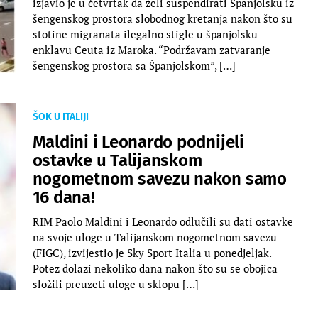
izjavio je u četvrtak da želi suspendirati Španjolsku iz
šengenskog prostora slobodnog kretanja nakon što su
stotine migranata ilegalno stigle u španjolsku
enklavu Ceuta iz Maroka. “Podržavam zatvaranje
šengenskog prostora sa Španjolskom”, […]
ŠOK U ITALIJI
Maldini i Leonardo podnijeli
ostavke u Talijanskom
nogometnom savezu nakon samo
16 dana!
RIM Paolo Maldini i Leonardo odlučili su dati ostavke
na svoje uloge u Talijanskom nogometnom savezu
(FIGC), izvijestio je Sky Sport Italia u ponedjeljak.
Potez dolazi nekoliko dana nakon što su se obojica
složili preuzeti uloge u sklopu […]