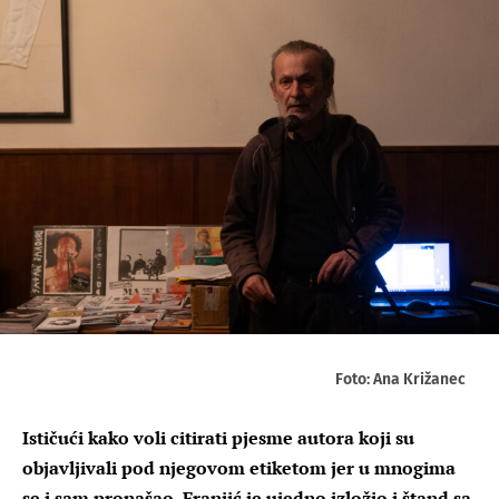
Foto: Ana Križanec
Ističući kako voli citirati pjesme autora koji su
objavljivali pod njegovom etiketom jer u mnogima
se i sam pronašao, Franjić je ujedno izložio i štand sa