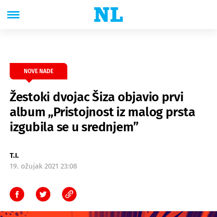
NOVE NADE
Žestoki dvojac Šiza objavio prvi
album „Pristojnost iz malog prsta
izgubila se u srednjem”
T.I.
19. ožujak 2021 23:08