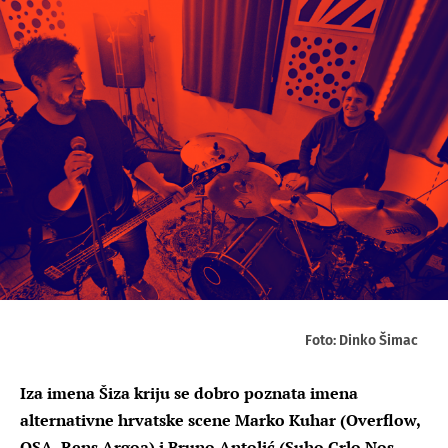
Foto: Dinko Šimac
Iza imena Šiza kriju se dobro poznata imena
alternativne hrvatske scene Marko Kuhar (Overflow,
OSA, Rens Argoa) i Bruno Antolić (Suho Grlo Nos,