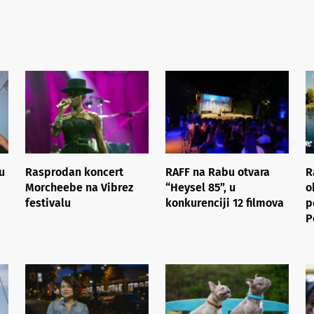
u
Rasprodan koncert
RAFF na Rabu otvara
R
Morcheebe na Vibrez
“Heysel 85”, u
o
festivalu
konkurenciji 12 filmova
p
P