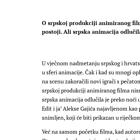
O srpskoj produkciji animiranog fil
postoji. Ali srpska animacija odlučil
U vječnom nadmetanju srpskog i hrvatsko
u sferi animacije. Čak i kad su mnogi op
na scenu zakoračili novi igrači s pečat
srpskoj produkciji animiranog filma nism
srpska animacija odlučila je preko noći u
Edit i ja’ Alekse Gajića najavljenom kao
snimljen, koji će biti prikazan u riječko
Već na samom početku filma, kad autoro