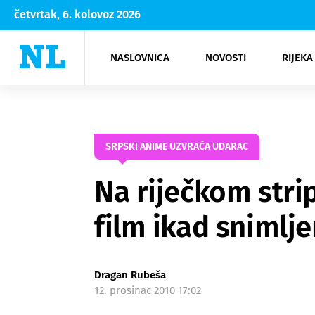
četvrtak, 6. kolovoz 2026
NASLOVNICA
NOVOSTI
RIJEKA
Rijeka
Kultura
Opatija
Hrvatsk
Moda
NK Rije
Sh
SRPSKI ANIME UZVRAĆA UDARAC
Na riječkom strip
film ikad snimlje
Dragan Rubeša
12. prosinac 2010 17:02