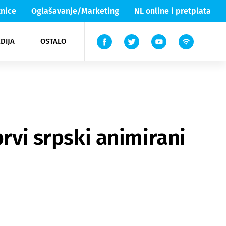
nice
Oglašavanje/Marketing
NL online i pretplata
DIJA
OSTALO
ar
ortovi
 List TV
entari
elgood
Lika & Senj
prvi srpski animirani