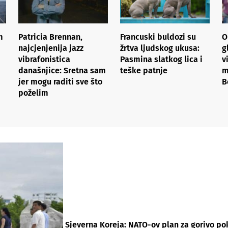
m
Patricia Brennan,
Francuski buldozi su
O
najcjenjenija jazz
žrtva ljudskog ukusa:
g
vibrafonistica
Pasmina slatkog lica i
v
današnjice: Sretna sam
teške patnje
m
jer mogu raditi sve što
B
poželim
Sjeverna Koreja: NATO-ov plan za gorivo po