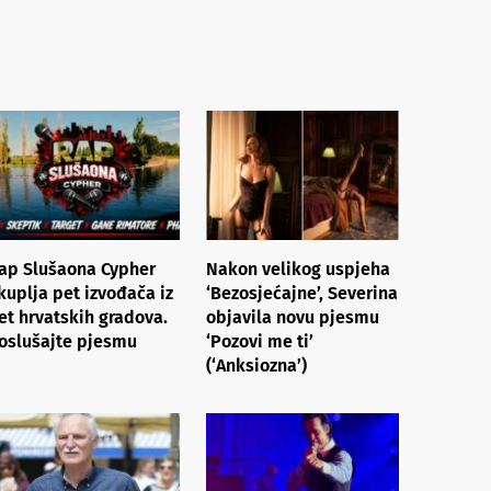
ap Slušaona Cypher
Nakon velikog uspjeha
kuplja pet izvođača iz
‘Bezosjećajne’, Severina
et hrvatskih gradova.
objavila novu pjesmu
oslušajte pjesmu
‘Pozovi me ti’
(‘Anksiozna’)