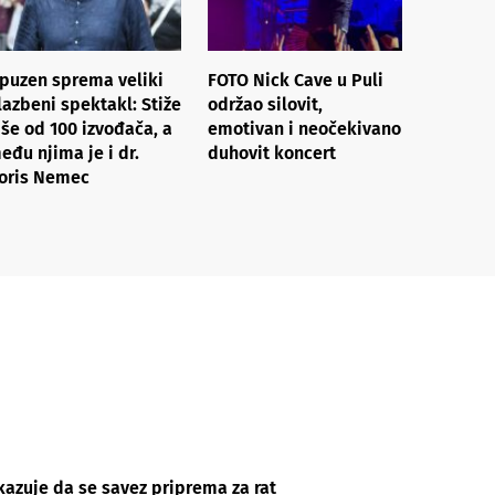
puzen sprema veliki
FOTO Nick Cave u Puli
lazbeni spektakl: Stiže
održao silovit,
iše od 100 izvođača, a
emotivan i neočekivano
eđu njima je i dr.
duhovit koncert
oris Nemec
kazuje da se savez priprema za rat