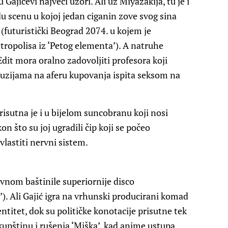
ajićevi najveći uzori. Ali uz Miyazakija, tu je i
du scenu u kojoj jedan ciganin zove svog sina
 (futuristički Beograd 2074. u kojem je
ropolisa iz ‘Petog elementa’). A natruhe
Edit mora oralno zadovoljiti profesora koji
luzijama na aferu kupovanja ispita seksom na
isutna je i u bijelom suncobranu koji nosi
on što su joj ugradili čip koji se počeo
vlastiti nervni sistem.
vnom baštinile superiornije disco
’). Ali Gajić igra na vrhunski producirani komad
entitet, dok su političke konotacije prisutne tek
Skupštinu i rušenja ‘Miška’, kad anime ustupa