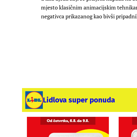
mjesto klasičnim animacijskim tehnikama 
negativca prikazanog kao bivši pripadni
Lidlova super ponuda