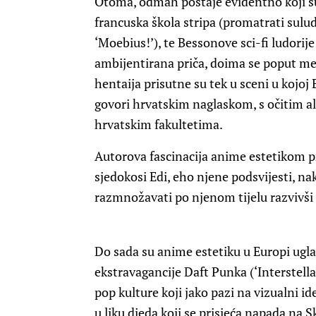
Otoma, odmah postaje evidentno koji su G
francuska škola stripa (promatrati sulu
‘Moebius!’), te Bessonove sci-fi ludorije
ambijentirana priča, doima se poput met
hentaija prisutne su tek u sceni u kojoj 
govori hrvatskim naglaskom, s očitim a
hrvatskim fakultetima.
Autorova fascinacija anime estetikom pr
sjedokosi Edi, eho njene podsvijesti, nak
razmnožavati po njenom tijelu razvivši 
Do sada su anime estetiku u Europi ugla
ekstravagancije Daft Punka (‘Interstella
pop kulture koji jako pazi na vizualni id
u liku djeda koji se prisjeća napada na 