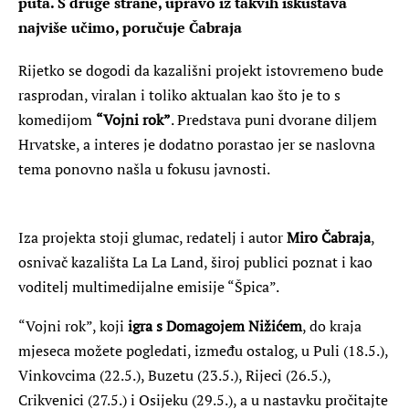
puta. S druge strane, upravo iz takvih iskustava
najviše učimo, poručuje Čabraja
Rijetko se dogodi da kazališni projekt istovremeno bude
rasprodan, viralan i toliko aktualan kao što je to s
komedijom
“Vojni rok”
. Predstava puni dvorane diljem
Hrvatske, a interes je dodatno porastao jer se naslovna
tema ponovno našla u fokusu javnosti.
Iza projekta stoji glumac, redatelj i autor
Miro Čabraja
,
osnivač kazališta La La Land, široj publici poznat i kao
voditelj multimedijalne emisije “Špica”.
“Vojni rok”, koji
igra s Domagojem Nižićem
, do kraja
mjeseca možete pogledati, između ostalog, u Puli (18.5.),
Vinkovcima (22.5.), Buzetu (23.5.), Rijeci (26.5.),
Crikvenici (27.5.) i Osijeku (29.5.), a u nastavku pročitajte