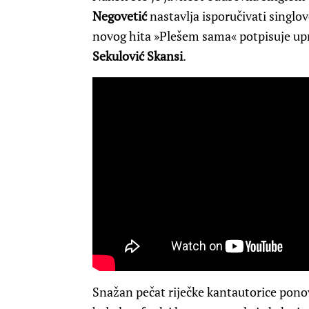
Negovetić
nastavlja isporučivati singlove
novog hita »Plešem sama« potpisuje up
Sekulović Skansi
.
Snažan pečat riječke kantautorice ponovn