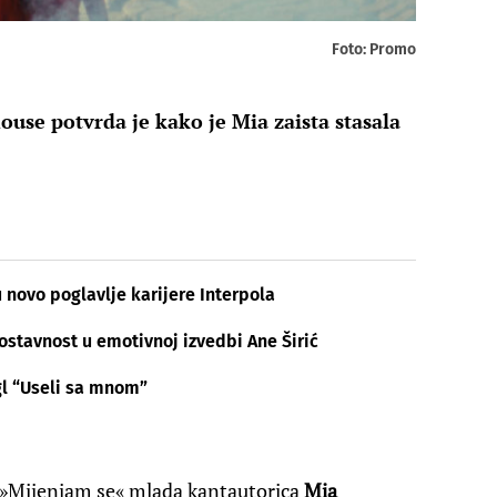
Foto: Promo
house potvrda je kako je Mia zaista stasala
u novo poglavlje karijere Interpola
dnostavnost u emotivnoj izvedbi Ane Širić
gl “Useli sa mnom”
m »Mijenjam se« mlada kantautorica
Mia