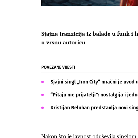
Sjajna tranzicija iz balade u funk i 
u vrsnu autoricu
POVEZANE VIJESTI
Sjajni singl „Iron City“ mračni je uvod 
“Pitaju me prijatelji”: nostalgija i je
Kristijan Beluhan predstavlja novi sin
Nakon što je javnost oduševila singlo