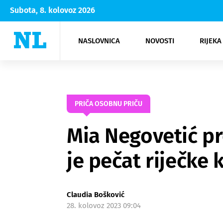
Subota, 8. kolovoz 2026
NASLOVNICA
NOVOSTI
RIJEKA
Rijeka
Kultura
Opatija
Hrvatsk
Moda
NK Rije
Sh
PRIČA OSOBNU PRIČU
Mia Negovetić pr
je pečat riječke 
Claudia Bošković
28. kolovoz 2023 09:04