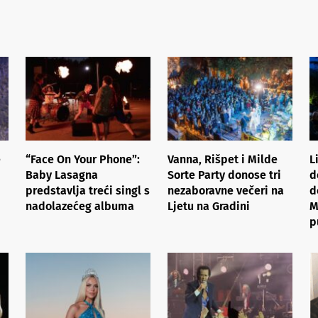
e
“Face On Your Phone”:
Vanna, Rišpet i Milde
L
Baby Lasagna
Sorte Party donose tri
d
predstavlja treći singl s
nezaboravne večeri na
d
nadolazećeg albuma
Ljetu na Gradini
M
p