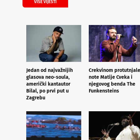
VIŠE VIJESTI
Jedan od najvažnijih
Crekvinom protutnjal
glasova neo-soula,
note Matije Cveka i
američki kantautor
njegovog benda The
Bilal, po prvi put u
Funkensteins
Zagrebu