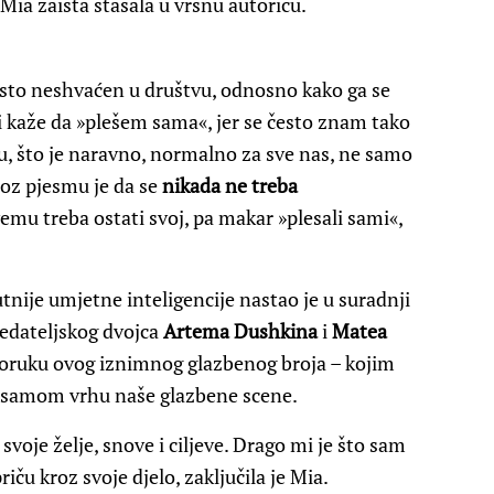
 Mia zaista stasala u vrsnu autoricu.
esto neshvaćen u društvu, odnosno kako ga se
 i kaže da »plešem sama«, jer se često znam tako
otu, što je naravno, normalno za sve nas, ne samo
roz pjesmu je da se
nikada ne treba
vemu treba ostati svoj, pa makar »plesali sami«,
tnije umjetne inteligencije nastao je u suradnji
edateljskog dvojca
Artema Dushkina
i
Matea
 poruku ovog iznimnog glazbenog broja – kojim
a samom vrhu naše glazbene scene.
ti svoje želje, snove i ciljeve. Drago mi je što sam
iču kroz svoje djelo, zaključila je Mia.