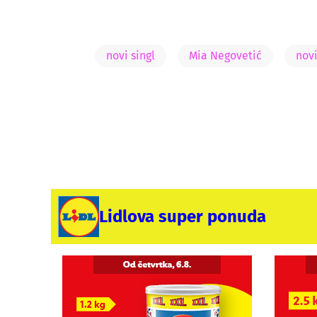
novi singl
Mia Negovetić
nov
Lidlova super ponuda