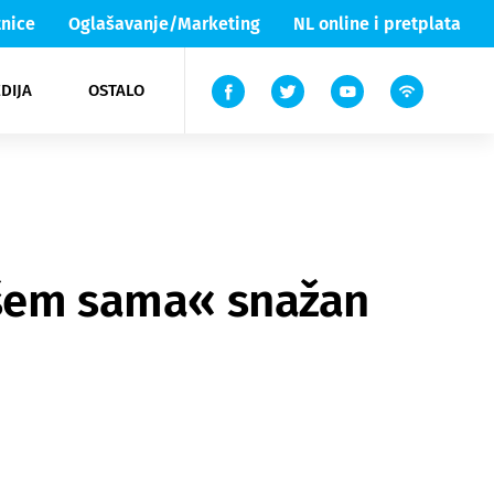
nice
Oglašavanje/Marketing
NL online i pretplata
DIJA
OSTALO
ar
ortovi
 List TV
entari
elgood
Lika & Senj
lešem sama« snažan