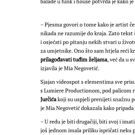
balade u funk i house potvrda je kako je
– Pjesma govori o tome kako je artist č
nikada ne razumije do kraja. Zato tekst
i osjećati po pitanju nekih stvari u živ
za umjetnike. Ono što sam htjela reći k
prilagođavati tuđim željama
, već da u s
izjavila je Mia Negovetić.
Sjajan videospot s elementima sve prisu
s Lumiere Productionom, pod palicom r
Jurčića
koji su uspjeli prenijeti snažnu
je Mia Negovetić dokazala kako pripad
– U redu je biti drugačiji, biti svoj i ima
još jednom imala priliku ispričati neku pr