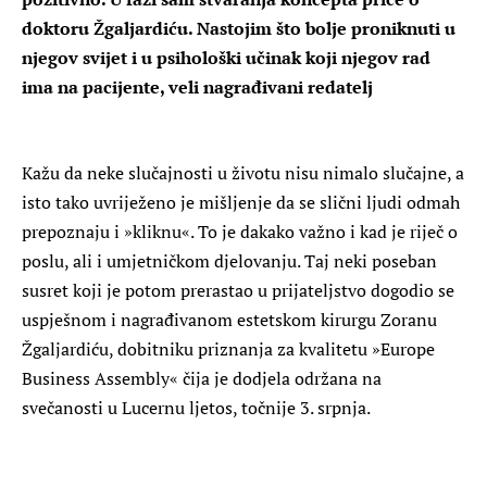
doktoru Žgaljardiću. Nastojim što bolje proniknuti u
njegov svijet i u psihološki učinak koji njegov rad
ima na pacijente, veli nagrađivani redatelj
Kažu da neke slučajnosti u životu nisu nimalo slučajne, a
isto tako uvriježeno je mišljenje da se slični ljudi odmah
prepoznaju i »kliknu«. To je dakako važno i kad je riječ o
poslu, ali i umjetničkom djelovanju. Taj neki poseban
susret koji je potom prerastao u prijateljstvo dogodio se
uspješnom i nagrađivanom estetskom kirurgu Zoranu
Žgaljardiću, dobitniku priznanja za kvalitetu »Europe
Business Assembly« čija je dodjela održana na
svečanosti u Lucernu ljetos, točnije 3. srpnja.