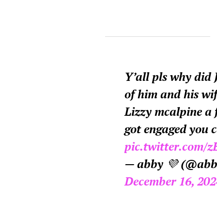
Y’all pls why did 
of him and his wif
Lizzy mcalpine a 
got engaged you c
pic.twitter.com
— abby 💜 (@abb
December 16, 202