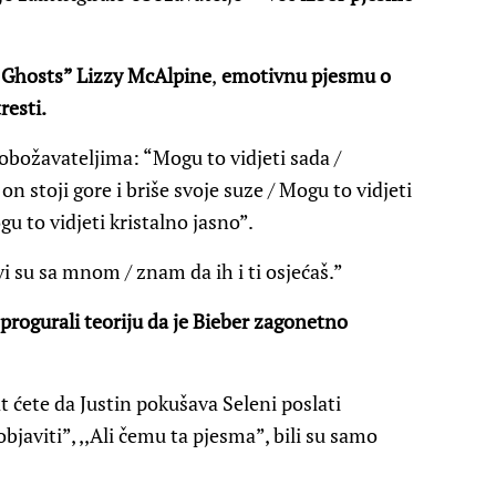
 Ghosts” Lizzy McAlpine
,
emotivnu pjesmu o
resti.
obožavateljima: “Mogu to vidjeti sada /
on stoji gore i briše svoje suze / Mogu to vidjeti
u to vidjeti kristalno jasno”.
vi su sa mnom / znam da ih i ti osjećaš.”
 progurali teoriju da je Bieber zagonetno
at ćete da Justin pokušava Seleni poslati
bjaviti”, ,,Ali čemu ta pjesma”, bili su samo