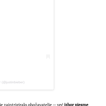
r (@justinbieber)
je zaintrigiralo obožavatelje — već
izbor pjesme