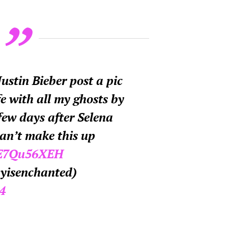
Justin Bieber post a pic
e with all my ghosts by
few days after Selena
an’t make this up
/zE7Qu56XEH
yisenchanted)
4