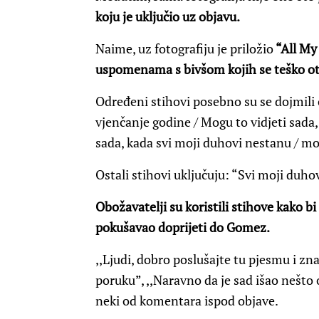
koju je uključio uz objavu.
Naime, uz fotografiju je priložio
“All My
uspomenama s bivšom kojih se teško ot
Određeni stihovi posebno su se dojmili 
vjenčanje godine / Mogu to vidjeti sada, 
sada, kada svi moji duhovi nestanu / mog
Ostali stihovi uključuju: “Svi moji duho
Obožavatelji su koristili stihove kako bi
pokušavao doprijeti do Gomez.
,,Ljudi, dobro poslušajte tu pjesmu i zn
poruku”, ,,Naravno da je sad išao nešto o
neki od komentara ispod objave.