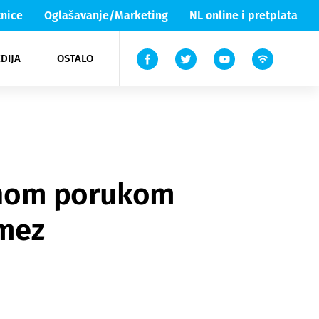
nice
Oglašavanje/Marketing
NL online i pretplata
DIJA
OSTALO
ar
ortovi
 List TV
entari
elgood
Lika & Senj
ajnom porukom
omez