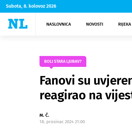
Subota, 8. kolovoz 2026
NASLOVNICA
NOVOSTI
RIJEKA
Rijeka
Kultura
Opatija
Hrvatsk
Moda
NK Rije
Sh
BOLI STARA LJUBAV?
Fanovi su uvjere
reagirao na vij
M. Č.
18. prosinac 2024 21:00