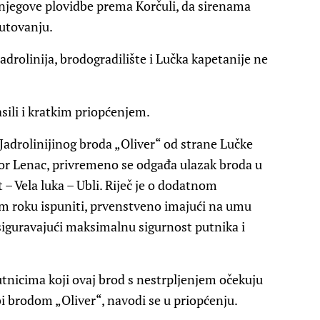
i njegove plovidbe prema Korčuli, da sirenama
putovanju.
adrolinija, brodogradilište i Lučka kapetanije ne
asili i kratkim priopćenjem.
adrolinijinog broda „Oliver“ od strane Lučke
tor Lenac, privremeno se odgađa ulazak broda u
 – Vela luka – Ubli. Riječ je o dodatnom
ćem roku ispuniti, prvenstveno imajući na umu
siguravajući maksimalnu sigurnost putnika i
nicima koji ovaj brod s nestrpljenjem očekuju
bi brodom „Oliver“, navodi se u priopćenju.