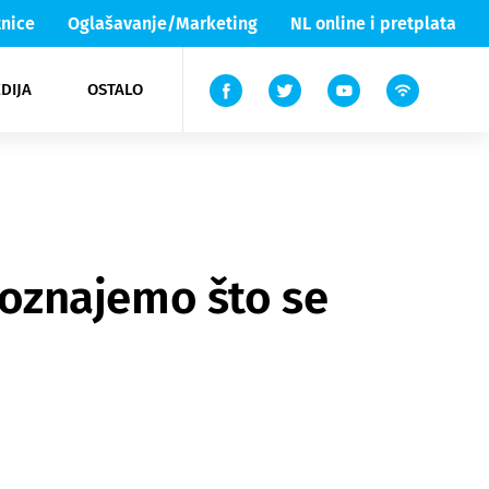
nice
Oglašavanje/Marketing
NL online i pretplata
DIJA
OSTALO
ar
ortovi
 List TV
entari
elgood
Lika & Senj
 Doznajemo što se