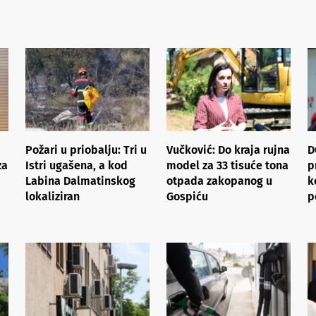
Požari u priobalju: Tri u
Vučković: Do kraja rujna
D
za
Istri ugašena, a kod
model za 33 tisuće tona
p
Labina Dalmatinskog
otpada zakopanog u
k
lokaliziran
Gospiću
p