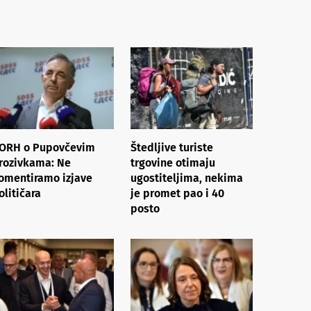
ORH o Pupovčevim
Štedljive turiste
rozivkama: Ne
trgovine otimaju
omentiramo izjave
ugostiteljima, nekima
olitičara
je promet pao i 40
posto