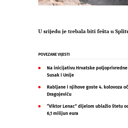
U srijedu je trebala biti fešta u Spli
POVEZANE VIJESTI
Na inicijativu Hrvatske poljoprivredne
Susak i Unije
Rabljane i njihove goste 4. kolovoza 
Dragojeviću
“Viktor Lenac” dijelom ublažio štetu o
6,1 milijun eura