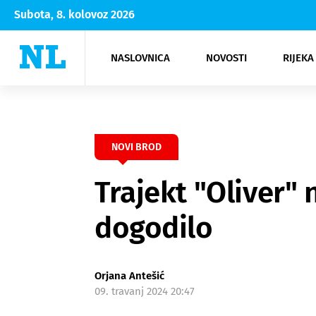
Subota, 8. kolovoz 2026
NASLOVNICA
NOVOSTI
RIJEKA
Rijeka
Kultura
Opatija
Hrvatsk
Moda
NK Rije
Sh
NOVI BROD
Trajekt "Oliver" 
dogodilo
Orjana Antešić
09. travanj 2024 20:47