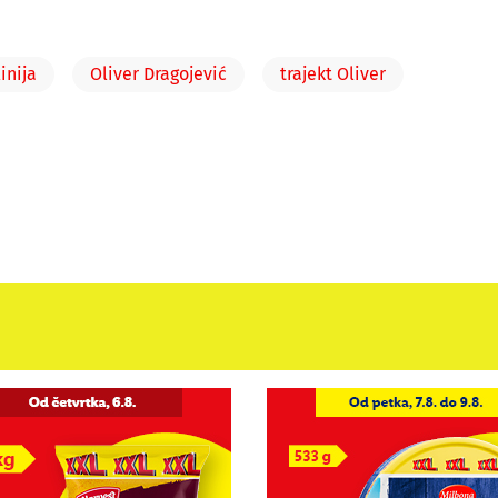
inija
Oliver Dragojević
trajekt Oliver