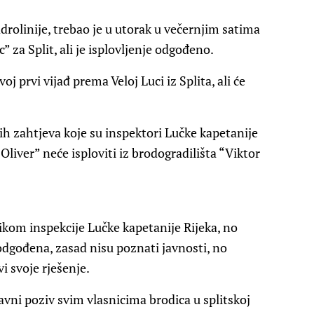
drolinije, trebao je u utorak u večernjim satima
” za Split, ali je isplovljenje odgođeno.
oj prvi vijađ prema Veloj Luci iz Splita, ali će
nih zahtjeva koje su inspektori Lučke kapetanije
Oliver” neće isploviti iz brodogradilišta “Viktor
ikom inspekcije Lučke kapetanije Rijeka, no
 odgođena, zasad nisu poznati javnosti, no
i svoje rješenje.
 javni poziv svim vlasnicima brodica u splitskoj