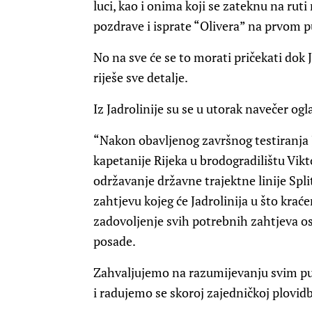
luci, kao i onima koji se zateknu na rut
pozdrave i isprate “Olivera” na prvom 
No na sve će se to morati pričekati dok J
riješe sve detalje.
Iz Jadrolinije su se u utorak navečer ogl
“Nakon obavljenog završnog testiranja J
kapetanije Rijeka u brodogradilištu Vik
održavanje državne trajektne linije Split
zahtjevu kojeg će Jadrolinija u što kra
zadovoljenje svih potrebnih zahtjeva o
posade.
Zahvaljujemo na razumijevanju svim put
i radujemo se skoroj zajedničkoj plovid