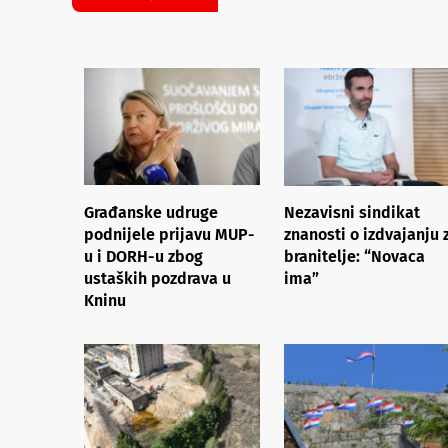
Građanske udruge
Nezavisni sindikat
podnijele prijavu MUP-
znanosti o izdvajanju 
u i DORH-u zbog
branitelje: “Novaca
ustaških pozdrava u
ima”
Kninu