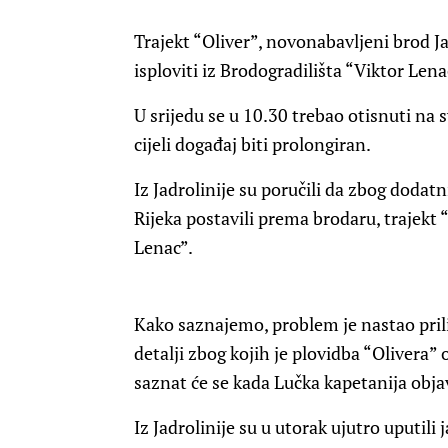
Trajekt “Oliver”, novonabavljeni brod Ja
isploviti iz Brodogradilišta “Viktor Lenac
U srijedu se u 10.30 trebao otisnuti na sv
cijeli događaj biti prolongiran.
Iz Jadrolinije su poručili da zbog dodat
Rijeka postavili prema brodaru, trajekt “
Lenac”.
Kako saznajemo, problem je nastao pril
detalji zbog kojih je plovidba “Olivera”
saznat će se kada Lučka kapetanija objav
Iz Jadrolinije su u utorak ujutro uputili