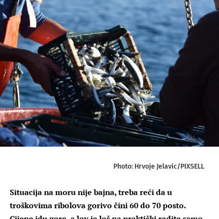
Photo: Hrvoje Jelavic/PIXSELL
Situacija na moru nije bajna, treba reći da u
troškovima ribolova gorivo čini 60 do 70 posto.
Cijene idu gore, a lov je loš pa praktički radite samo