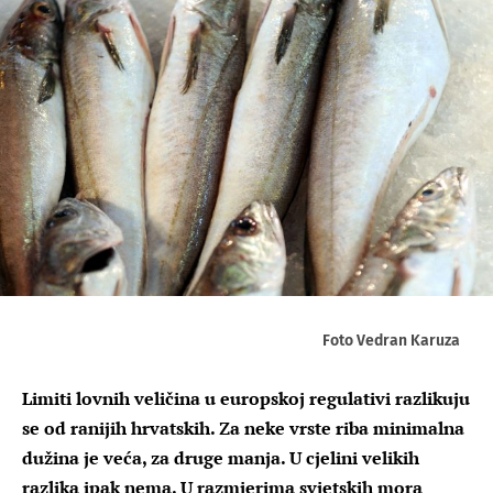
Foto Vedran Karuza
Limiti lovnih veličina u europskoj regulativi razlikuju
se od ranijih hrvatskih. Za neke vrste riba minimalna
dužina je veća, za druge manja. U cjelini velikih
razlika ipak nema. U razmjerima svjetskih mora