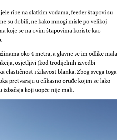
ele ribe na slatkim vodama, feeder štapovi su
me su dobili, ne kako mnogi misle po velikoj
ama koje se na ovim štapovima koriste kao
).
užinama oko 4 metra, a glavne se im odlike mala
kcija, osjetljivi (kod trodijelnih izvedbi
ika elastičnost i žilavost blanka. Zbog svega toga
oka pretvaraju u efikasno oruđe kojim se lako
 izbačaja koji uopće nije mali.