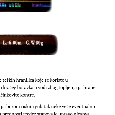
 teških hranilica koje se koriste u
n kraćeg boravka u vodi zbog topljenja prihrane
činkovite kontre.
im priborom riskira gubitak neke veće eventualno
ih prednosti feeder štapova je upravo njegova