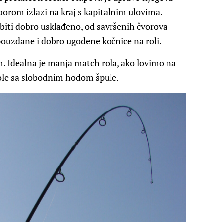
iborom izlazi na kraj s kapitalnim ulovima.
 biti dobro usklađeno, od savršenih čvorova
pouzdane i dobro ugođene kočnice na roli.
m. Idealna je manja match rola, ako lovimo na
role sa slobodnim hodom špule.