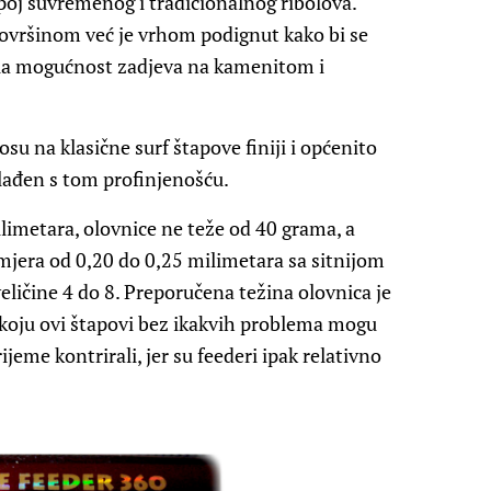
spoj suvremenog i tradicionalnog ribolova.
ovršinom već je vrhom podignut kako bi se
njila mogućnost zadjeva na kamenitom i
su na klasične surf štapove finiji i općenito
sklađen s tom profinjenošću.
ilimetara, olovnice ne teže od 40 grama, a
jera od 0,20 do 0,25 milimetara sa sitnijom
ičine 4 do 8. Preporučena težina olovnica je
koju ovi štapovi bez ikakvih problema mogu
eme kontrirali, jer su feederi ipak relativno