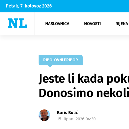
Petak, 7. kolovoz 2026
NASLOVNICA
NOVOSTI
RIJEKA
Rijeka
Kultura
Opatija
Hrvatsk
Moda
NK Rije
Sh
RIBOLOVNI PRIBOR
Jeste li kada po
Donosimo nekolik
Boris Bulić
15. lipanj 2026 04:30