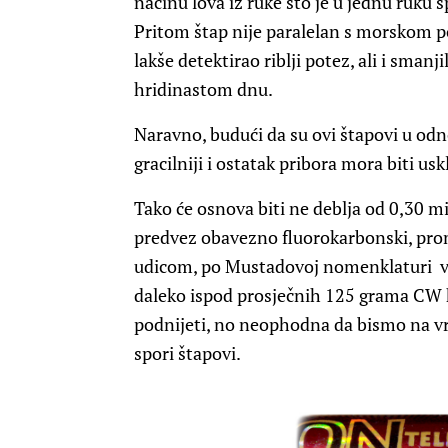
načinu lova iz ruke što je u jednu ruku 
Pritom štap nije paralelan s morskom p
lakše detektirao riblji potez, ali i sma
hridinastom dnu.
Naravno, budući da su ovi štapovi u odno
gracilniji i ostatak pribora mora biti u
Tako će osnova biti ne deblja od 0,30 m
predvez obavezno fluorokarbonski, prom
udicom, po Mustadovoj nomenklaturi vel
daleko ispod prosječnih 125 grama CW 
podnijeti, no neophodna da bismo na vrij
spori štapovi.