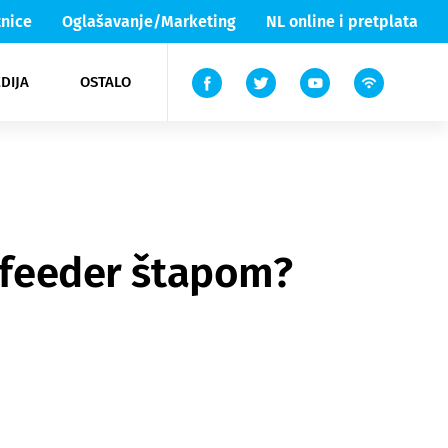
nice
Oglašavanje/Marketing
NL online i pretplata
DIJA
OSTALO
ar
ortovi
 List TV
entari
elgood
Lika & Senj
u feeder štapom?