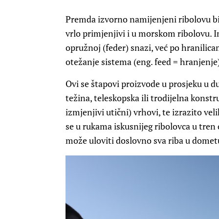
Premda izvorno namijenjeni ribolovu bij
vrlo primjenjivi i u morskom ribolovu. I
opružnoj (feder) snazi, već po hranilic
otežanje sistema (eng. feed = hranjenje
Ovi se štapovi proizvode u prosjeku u d
težina, teleskopska ili trodijelna konstru
izmjenjivi utični) vrhovi, te izrazito vel
se u rukama iskusnijeg ribolovca u tren 
može uloviti doslovno sva riba u dometu