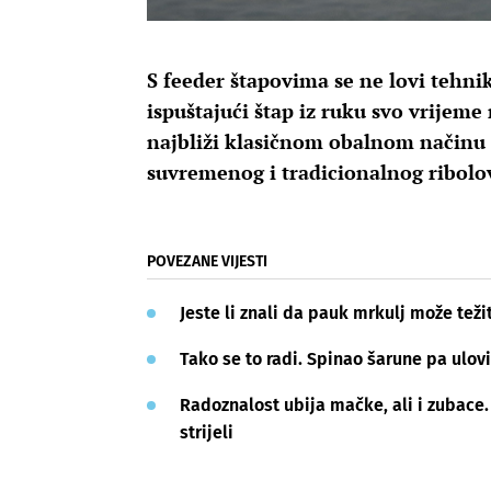
S feeder štapovima se ne lovi tehni
ispuštajući štap iz ruku svo vrijeme
najbliži klasičnom obalnom načinu l
suvremenog i tradicionalnog ribolo
POVEZANE VIJESTI
Jeste li znali da pauk mrkulj može težit
Tako se to radi. Spinao šarune pa ulovi
Radoznalost ubija mačke, ali i zubace. 
strijeli