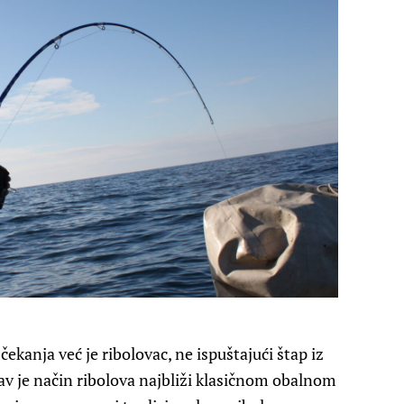
ekanja već je ribolovac, ne ispuštajući štap iz
av je način ribolova najbliži klasičnom obalnom