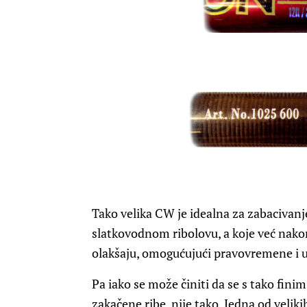
Tako velika CW je idealna za zabacivanje
slatkovodnom ribolovu, a koje već nako
olakšaju, omogućujući pravovremene i u
Pa iako se može činiti da se s tako fin
zakačene ribe, nije tako. Jedna od velik