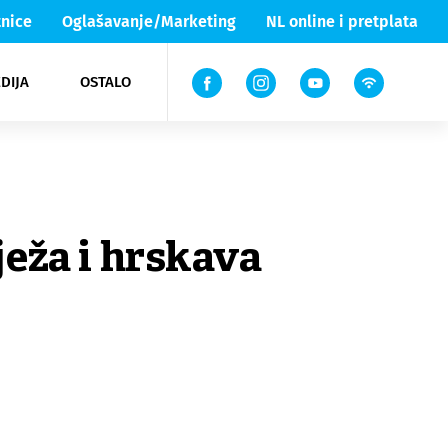
nice
Oglašavanje/Marketing
NL online i pretplata
DIJA
OSTALO
ar
ortovi
 List TV
entari
elgood
Lika & Senj
ježa i hrskava