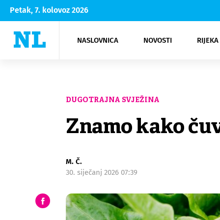
Petak, 7. kolovoz 2026
NASLOVNICA
NOVOSTI
RIJEKA
Rijeka
Kultura
Opatija
Hrvatsk
Moda
NK Rije
Sh
DUGOTRAJNA SVJEŽINA
Znamo kako čuva
M. Č.
30. siječanj 2026 07:39