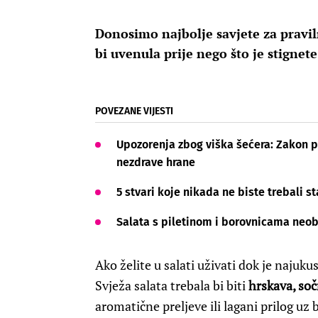
Donosimo najbolje savjete za pravil
bi uvenula prije nego što je stignete
POVEZANE VIJESTI
Upozorenja zbog viška šećera: Zakon p
nezdrave hrane
5 stvari koje nikada ne biste trebali st
Salata s piletinom i borovnicama neob
Ako želite u salati uživati dok je najuku
Svježa salata trebala bi biti
hrskava, soč
aromatične preljeve ili lagani prilog uz 