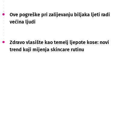
Ove pogreške pri zalijevanju biljaka ljeti radi
većina ljudi
Zdravo vlasište kao temelj ljepote kose: novi
trend koji mijenja skincare rutinu