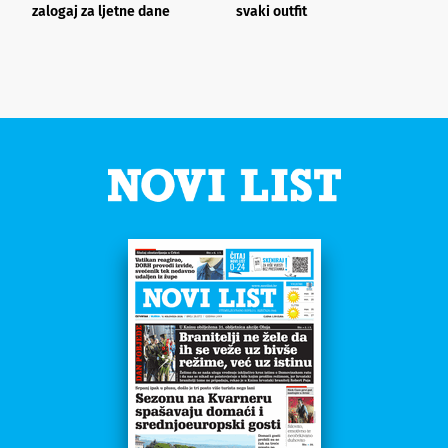
zalogaj za ljetne dane
svaki outfit
n
s