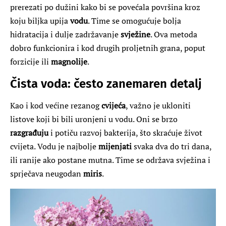
prerezati po dužini kako bi se povećala površina kroz
koju biljka upija
vodu
. Time se omogućuje bolja
hidratacija i dulje zadržavanje
svježine
. Ova metoda
dobro funkcionira i kod drugih proljetnih grana, poput
forzicije ili
magnolije
.
Čista voda: često zanemaren detalj
Kao i kod većine rezanog
cvijeća
, važno je ukloniti
listove koji bi bili uronjeni u vodu. Oni se brzo
razgrađuju
i potiču razvoj bakterija, što skraćuje život
cvijeta. Vodu je najbolje
mijenjati
svaka dva do tri dana,
ili ranije ako postane mutna. Time se održava svježina i
sprječava neugodan
miris
.