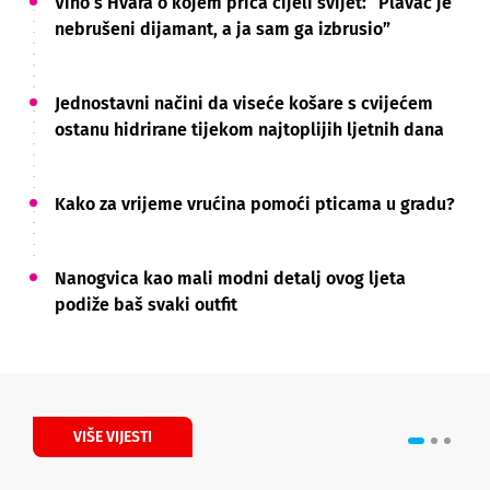
Vino s Hvara o kojem priča cijeli svijet: “Plavac je
nebrušeni dijamant, a ja sam ga izbrusio”
Jednostavni načini da viseće košare s cvijećem
ostanu hidrirane tijekom najtoplijih ljetnih dana
Kako za vrijeme vrućina pomoći pticama u gradu?
Nanogvica kao mali modni detalj ovog ljeta
podiže baš svaki outfit
VIŠE VIJESTI