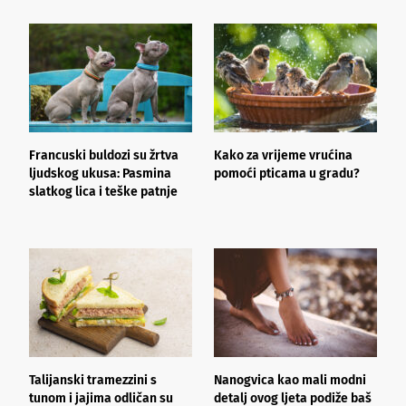
Francuski buldozi su žrtva
Kako za vrijeme vrućina
J
ljudskog ukusa: Pasmina
pomoći pticama u gradu?
k
slatkog lica i teške patnje
h
l
Talijanski tramezzini s
Nanogvica kao mali modni
V
tunom i jajima odličan su
detalj ovog ljeta podiže baš
c