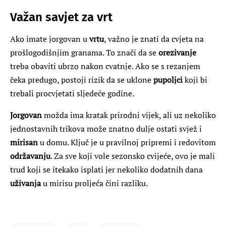
Važan savjet za vrt
Ako imate jorgovan u
vrtu
, važno je znati da cvjeta na
prošlogodišnjim granama. To znači da se
orezivanje
treba obaviti ubrzo nakon cvatnje. Ako se s rezanjem
čeka predugo, postoji rizik da se uklone
pupoljci
koji bi
trebali procvjetati sljedeće godine.
Jorgovan
možda ima kratak prirodni vijek, ali uz nekoliko
jednostavnih trikova može znatno dulje ostati svjež i
mirisan
u domu. Ključ je u pravilnoj pripremi i redovitom
održavanju
. Za sve koji vole sezonsko cvijeće, ovo je mali
trud koji se itekako isplati jer nekoliko dodatnih dana
uživanja
u mirisu proljeća čini razliku.