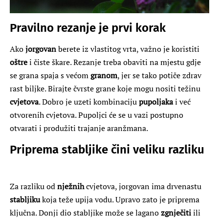
Pravilno rezanje je prvi korak
Ako
jorgovan
berete iz vlastitog vrta, važno je koristiti
oštre
i čiste škare. Rezanje treba obaviti na mjestu gdje
se grana spaja s većom
granom
, jer se tako potiče zdrav
rast biljke. Birajte čvrste grane koje mogu nositi težinu
cvjetova
. Dobro je uzeti kombinaciju
pupoljaka
i već
otvorenih cvjetova. Pupoljci će se u vazi postupno
otvarati i produžiti trajanje aranžmana.
Priprema stabljike čini veliku razliku
Za razliku od
nježnih
cvjetova, jorgovan ima drvenastu
stabljiku
koja teže upija vodu. Upravo zato je priprema
ključna. Donji dio stabljike može se lagano
zgnječiti
ili