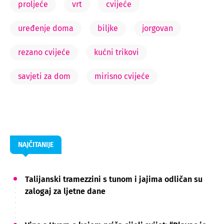
proljeće
vrt
cvijeće
uređenje doma
biljke
jorgovan
rezano cvijeće
kućni trikovi
savjeti za dom
mirisno cvijeće
NAJČITANIJE
Talijanski tramezzini s tunom i jajima odličan su
zalogaj za ljetne dane