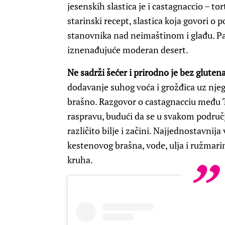
jesenskih slastica je i castagnaccio – t
starinski recept, slastica koja govori o
stanovnika nad neimaštinom i glađu. Pa 
iznenađujuće moderan desert.
Ne sadrži šećer i prirodno je bez glutena
dodavanje suhog voća i grožđica uz nje
brašno. Razgovor o castagnacciu među 
raspravu, budući da se u svakom područj
različito bilje i začini. Najjednostavnij
kestenovog brašna, vode, ulja i ružmari
kruha.