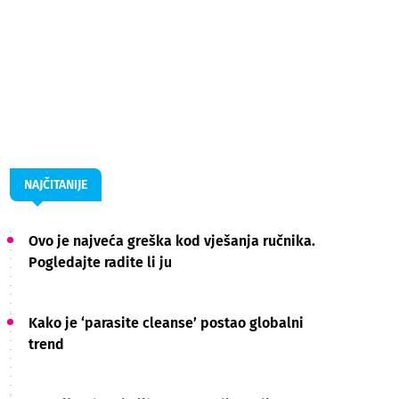
NAJČITANIJE
Ovo je najveća greška kod vješanja ručnika.
Pogledajte radite li ju
Kako je ‘parasite cleanse’ postao globalni
trend