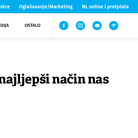
nice
Oglašavanje/Marketing
NL online i pretplata
DIJA
OSTALO
ar
ortovi
 List TV
entari
elgood
Lika & Senj
ajljepši način nas