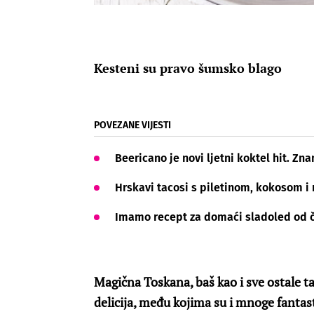
Kesteni su pravo šumsko blago
POVEZANE VIJESTI
Beericano je novi ljetni koktel hit. Zn
Hrskavi tacosi s piletinom, kokosom i 
Imamo recept za domaći sladoled od č
Magična Toskana, baš kao i sve ostale t
delicija, među kojima su i mnoge fantasti