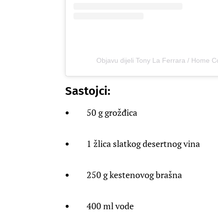
Objavu dijeli Tony La Ferrara / Home C
Sastojci:
50 g grožđica
1 žlica slatkog desertnog vina
250 g kestenovog brašna
400 ml vode