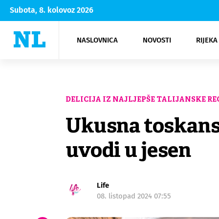
Subota, 8. kolovoz 2026
NASLOVNICA
NOVOSTI
RIJEKA
Rijeka
Kultura
Opatija
Hrvatsk
Moda
NK Rije
Sh
DELICIJA IZ NAJLJEPŠE TALIJANSKE RE
Ukusna toskansk
uvodi u jesen
Life
08. listopad 2024 07:55