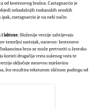
orta od kestenovog brašna. Castagnaccio je
 pobjedi nekadašnjih toskanskih seoskih
ipak, castagnaccio je na neki način
 i laktoze.
Složenije verzije zahtijevaju
gov temeljni sastojak, naravno: kestenovo
Toskancima brzo se može pretvoriti u žestoku
u koristi drugačija vrsta sušenog voća te
a verzija uključuje osnovnu mješavinu
na, što rezultira teksturom sličnom pudingu od