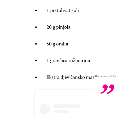
1 prstohvat soli
20 g pinjola
50 g oraha
1 grančica ružmarina
Ekstra djevičansko maslinovo ulje