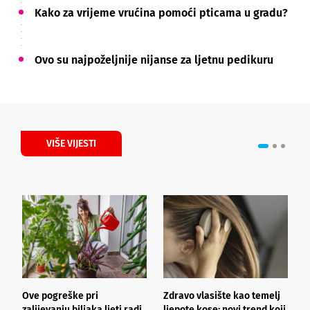
Kako za vrijeme vrućina pomoći pticama u gradu?
Ovo su najpoželjnije nijanse za ljetnu pedikuru
VIŠE VIJESTI
Ove pogreške pri
Zdravo vlasište kao temelj
3
zalijevanju biljaka ljeti radi
ljepote kose: novi trend koji
i