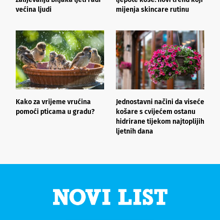
većina ljudi
mijenja skincare rutinu
h
Kako za vrijeme vrućina
Jednostavni načini da viseće
O
pomoći pticama u gradu?
košare s cvijećem ostanu
z
hidrirane tijekom najtoplijih
ljetnih dana