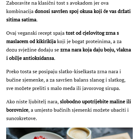
Zaboravite na klasični tost s avokadom jer ova
kombinacija
donosi savršen spoj okusa koji će vas držati
sitima satima
.
Ovaj veganski recept spaja
tost od cjelovitog zrna s
maslacem od kikirikija
koji je bogat proteinima, a za
dozu svježine dodaju se
zrna nara koja daju boju, vlakna
i obilje antioksidansa
.
Preko tosta se posipaju slatko-kiselkasta zrna nara i
bučine sjemenke, a za savršen balans slanog i slatkog,
sve možete preliti s malo meda ili javorovog sirupa.
Ako niste ljubitelj nara,
slobodno upotrijebite maline ili
borovnice
, a umjesto bučinih sjemenki možete ubaciti i
suncokretove.