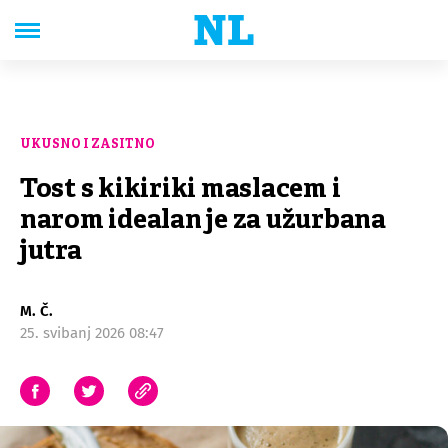
UKUSNO I ZASITNO
Tost s kikiriki maslacem i
narom idealan je za užurbana
jutra
M. Č.
25. svibanj 2026 08:47