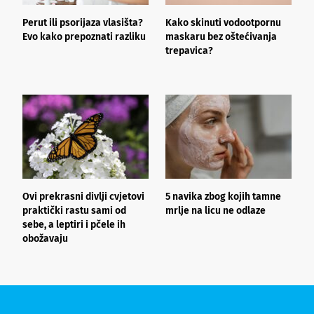
Perut ili psorijaza vlasišta?
Kako skinuti vodootpornu
Š
Evo kako prepoznati razliku
maskaru bez oštećivanja
h
trepavica?
a
d
Ovi prekrasni divlji cvjetovi
5 navika zbog kojih tamne
K
praktički rastu sami od
mrlje na licu ne odlaze
p
sebe, a leptiri i pčele ih
obožavaju