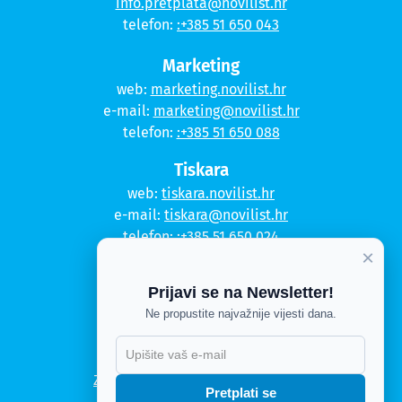
info.pretplata@novilist.hr
telefon:
:+385 51 650 043
Marketing
web:
marketing.novilist.hr
e-mail:
marketing@novilist.hr
telefon:
:+385 51 650 088
Tiskara
web:
tiskara.novilist.hr
e-mail:
tiskara@novilist.hr
telefon:
:+385 51 650 024
×
Copyright © 2020. Novi list
Prijavi se na Newsletter!
Kontakt
Ne propustite najvažnije vijesti dana.
Politika privatnosti
X
Politika kolačića
Zahtjev za pristup informacijama
Pretplati se
Impressum