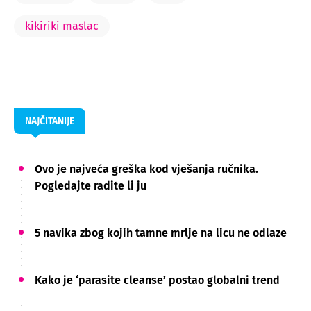
kikiriki maslac
NAJČITANIJE
Ovo je najveća greška kod vješanja ručnika.
Pogledajte radite li ju
5 navika zbog kojih tamne mrlje na licu ne odlaze
Kako je ‘parasite cleanse’ postao globalni trend