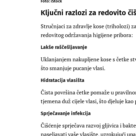
Foto: iStock
Ključni razlozi za redovito či
Stručnjaci za zdravlje kose (triholozi) z
redovitog održavanja higijene pribora:
Lakše raščešljavanje
Uklanjanjem nakupljene kose s četke stva
što smanjuje pucanje vlasi.
Hidratacija vlasišta
Čista površina četke pomaže u pravilno
tjemena duž cijele vlasi, što djeluje kao
Sprječavanje infekcija
Čišćenje sprječava razvoj gljivica i bakt
naseljavati vaše vlasište, uzrokujući upa