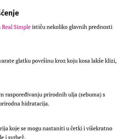
šćenje
a
Real Simple
ističu nekoliko glavnih prednosti
rate glatku površinu kroz koju kosa lakše klizi,
m raspoređivanju prirodnih ulja (sebuma) s
 prirodna hidratacija.
erija koje se mogu nastaniti u četki i višekratno
le i svrbež.