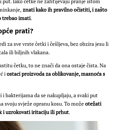
ji put. Iako četke ne zahtijevaju pranje istom
šminkanje,
znati kako ih pravilno očistiti, i zašto
o trebao imati
.
opće prati?
jedi za sve vrste četki i češljeva, bez obzira jesu li
ala ili biljnih vlakana.
stitu četku, to ne znači da ona ostaje čista. Na
eć i
ostaci proizvoda za oblikovanje, masnoća s
 i bakterijama da se nakupljaju, a svaki put
e na svoju svježe opranu kosu. To može
otežati
 i uzrokovati iritaciju ili prhut
.