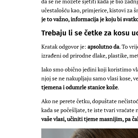
da se ne možete sjetiti kada je bio zadn
učestalošću kao, primjerice, kistovi za 
je to važno, informacija je koju bi svatk
Trebaju li se četke za kosu u
Kratak odgovor je:
apsolutno da
. To vri
izrađeni od prirodne dlake, plastike, met
Iako smo obično jedini koji koristimo vla
njoj se ne nakupljaju samo vlasi kose, v
tjemena i odumrle stanice kože
.
Ako ne perete četku, dopuštate nečistoći
kada se počešljate, te iste tvari vraćat
vaše vlasi, učiniti tjeme masnijim, pa čak