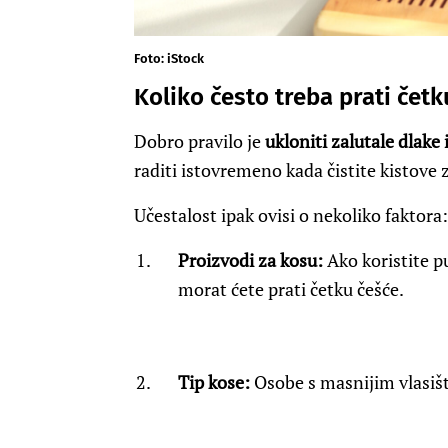
Foto: iStock
Koliko često treba prati četk
Dobro pravilo je
ukloniti zalutale dlake
raditi istovremeno kada čistite kistove
Učestalost ipak ovisi o nekoliko faktora:
Proizvodi za kosu:
Ako koristite p
morat ćete prati četku češće.
Tip kose:
Osobe s masnijim vlasište