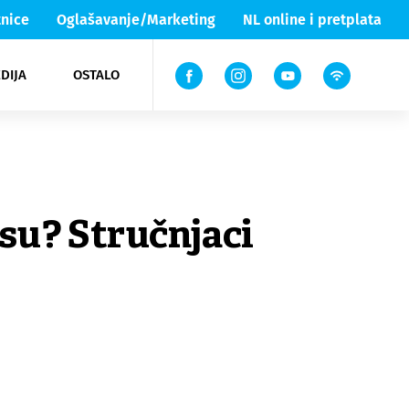
nice
Oglašavanje/Marketing
NL online i pretplata
DIJA
OSTALO
ar
ortovi
 List TV
entari
elgood
Lika & Senj
osu? Stručnjaci