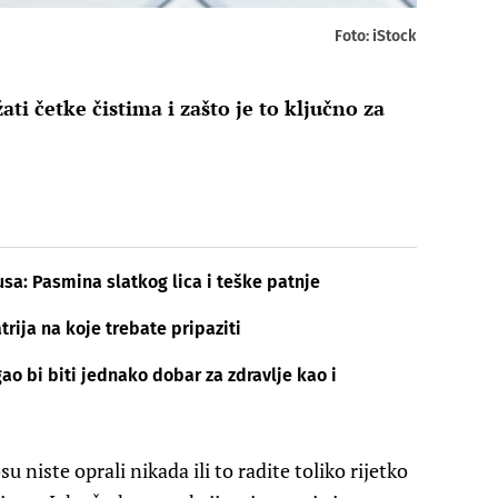
Foto: iStock
i četke čistima i zašto je to ključno za
usa: Pasmina slatkog lica i teške patnje
rija na koje trebate pripaziti
ao bi biti jednako dobar za zdravlje kao i
u niste oprali nikada ili to radite toliko rijetko