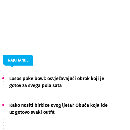
NAJČITANIJE
Losos poke bowl: osvježavajući obrok koji je
gotov za svega pola sata
Kako nositi birkice ovog ljeta? Obuća koja ide
uz gotovo svaki outfit