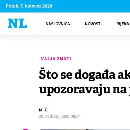
Petak, 7. kolovoz 2026
NASLOVNICA
NOVOSTI
RIJEKA
Rijeka
Kultura
Opatija
Hrvatsk
Moda
NK Rije
Sh
VALJA ZNATI
Što se događa ak
upozoravaju na 
M. Č.
20. svibanj 2026 08:34