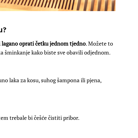
u?
 i lagano oprati četku
jednom tjedno
. Možete to
 za šminkanje kako biste sve obavili odjednom.
uno laka za kosu, suhog šampona ili pjena,
m trebale bi češće čistiti pribor.