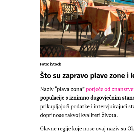
Foto: iStock
Što su zapravo plave zone i 
Naziv “plava zona”
potječe od znanstve
populacije s iznimno dugovječnim sta
prikupljajući podatke i intervjuirajući 
doprinose takvoj kvaliteti života.
Glavne regije koje nose ovaj naziv su Oki