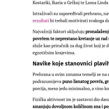
Kostariki, Ikaria u Grčkoj te Loma Linda 
Istraživači su uspoređivali prehranu, na
rezultati
bi trebali motivirati svakoga d
Najvažniji faktori uključuju
pronalaženje
povrćem te neprestano kretanje uz rad 
služe kao priručnik za dug život koji je
egzotičnim krajevima.
Navike koje stanovnici plav
Prehrana u ovim zonama temelji se na c
podrazumijeva
puno lisnatog povrća, gra
porcija, meso jedu minimalno, a vino 
Fizička aktivnost im je sastavni dio dan
smanjuju dovoljnom količinom sna i