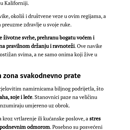
u Kaliforniji.
vike, okoliš i društvene veze u ovim regijama, a
a preuzme zdravlje u svoje ruke.
 životne svrhe, prehranu bogatu voćem i
na pravilnom držanju i ravnoteži
. Ove navike
 dostižan svima, a ne samo onima koji žive u
ih zona svakodnevno prate
jelovitim namirnicama biljnog podrijetla, što
ha, soje i leće
. Stanovnici paze na veličinu
konzumiraju umjereno uz obrok.
a kroz vrtlarenje ili kućanske poslove, a
stres
 popodnevnim odmorom
. Posebno su posvećeni