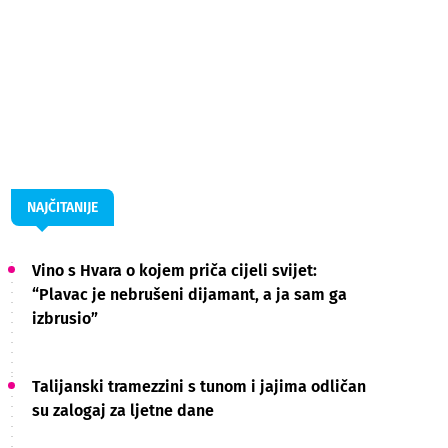
NAJČITANIJE
Vino s Hvara o kojem priča cijeli svijet:
“Plavac je nebrušeni dijamant, a ja sam ga
izbrusio”
Talijanski tramezzini s tunom i jajima odličan
su zalogaj za ljetne dane