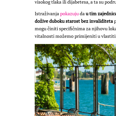
visokog tlaka ili dijabetesa, a ta su po
Istraživanja
pokazuju
da
u tim zajednic
dožive duboku starost bez invaliditeta
p
mogu činiti specifičnima za njihovu loka
vitalnosti možemo primijeniti u vlastit