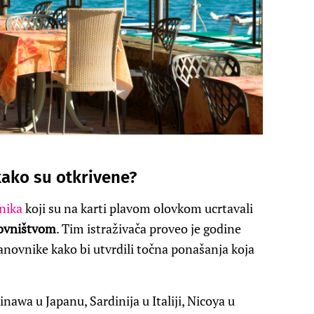
kako su otkrivene?
nika
koji su na karti plavom olovkom ucrtavali
novništvom
. Tim istraživača proveo je godine
stanovnike kako bi utvrdili točna ponašanja koja
nawa u Japanu, Sardinija u Italiji, Nicoya u