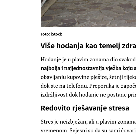
Foto: iStock
Više hodanja kao temelj zdra
Hodanje je u plavim zonama dio svakodn
najbolja i najjednostavnija vježba koj
obavljanju kupovine pješice, šetnji tije
dok ste na telefonu. Preporuka je započ
izdržljivost dok hodanje ne postane pri
Redovito rješavanje stresa
Stres je neizbježan, ali u plavim zonam
vremenom. Svjesni su da su sami čuvari