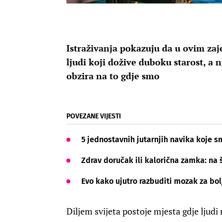
Istraživanja pokazuju da u ovim za
ljudi koji dožive duboku starost, a 
obzira na to gdje smo
POVEZANE VIJESTI
5 jednostavnih jutarnjih navika koje s
Zdrav doručak ili kalorična zamka: na 
Evo kako ujutro razbuditi mozak za bol
Diljem svijeta postoje mjesta gdje ljudi