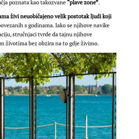
dručja poznata kao takozvane
“plave zone”
.
ama živi neuobičajeno velik postotak ljudi koji
ovezanih s godinama. Iako se njihove navike
ciju, stručnjaci tvrde da tajnu njihove
im životima bez obzira na to gdje živimo.