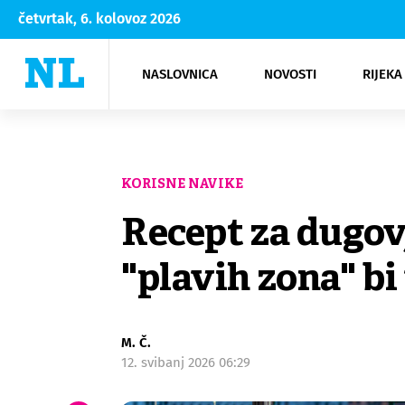
četvrtak, 6. kolovoz 2026
NASLOVNICA
NOVOSTI
RIJEKA
Rijeka
Kultura
Opatija
Hrvatsk
Moda
NK Rije
Sh
KORISNE NAVIKE
Recept za dugov
"plavih zona" bi
M. Č.
12. svibanj 2026 06:29