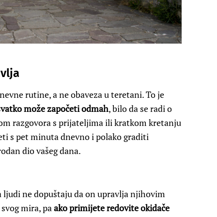
vlja
evne rutine, a ne obaveza u teretani. To je
u svatko može započeti odmah
, bilo da se radi o
kom razgovora s prijateljima ili kratkom kretanju
eti s pet minuta dnevno i polako graditi
rodan dio vašeg dana.
a ljudi ne dopuštaju da on upravlja njihovim
 svog mira, pa
ako primijete redovite okidače