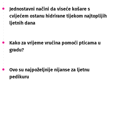
Jednostavni načini da viseće košare s
cvijećem ostanu hidrirane tijekom najtoplijih
ljetnih dana
Kako za vrijeme vrućina pomoći pticama u
gradu?
Ovo su najpoželjnije nijanse za ljetnu
pedikuru