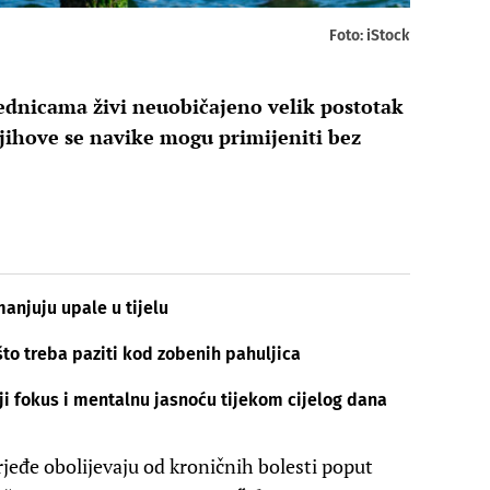
Foto: iStock
jednicama živi neuobičajeno velik postotak
njihove se navike mogu primijeniti bez
manjuju upale u tijelu
što treba paziti kod zobenih pahuljica
ji fokus i mentalnu jasnoću tijekom cijelog dana
 rjeđe obolijevaju od kroničnih bolesti poput