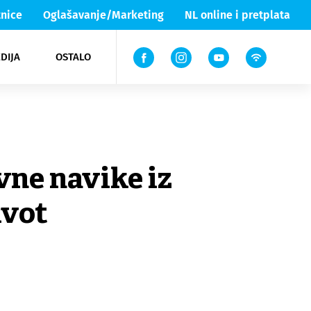
nice
Oglašavanje/Marketing
NL online i pretplata
DIJA
OSTALO
ar
ortovi
 List TV
entari
elgood
Lika & Senj
vne navike iz
ivot