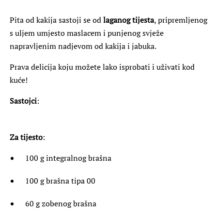
Pita od kakija sastoji se od
laganog tijesta
, pripremljenog
s uljem umjesto maslacem i punjenog svježe
napravljenim nadjevom od kakija i jabuka.
Prava delicija koju možete lako isprobati i uživati ​​kod
kuće!
Sastojci
:
Za tijesto
:
100 g integralnog brašna
100 g brašna tipa 00
60 g zobenog brašna