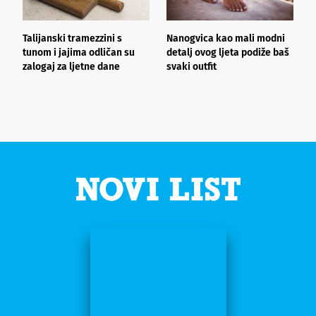
Talijanski tramezzini s
Nanogvica kao mali modni
V
tunom i jajima odličan su
detalj ovog ljeta podiže baš
c
zalogaj za ljetne dane
svaki outfit
n
s