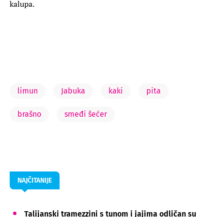
kalupa.
limun
Jabuka
kaki
pita
brašno
smeđi šećer
NAJČITANIJE
Talijanski tramezzini s tunom i jajima odličan su