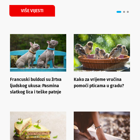
VIŠE VIJESTI
Francuski buldozi su žrtva
Kako za vrijeme vrućina
J
ljudskog ukusa: Pasmina
pomoći pticama u gradu?
k
slatkog lica i teške patnje
h
l