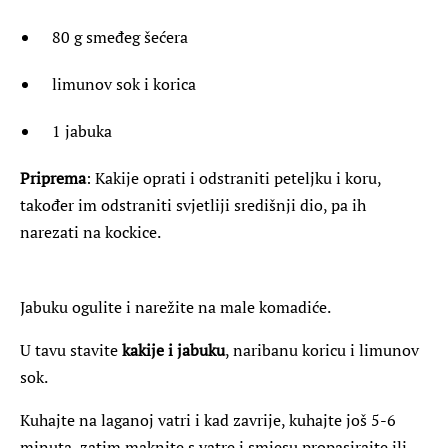
80 g smeđeg šećera
limunov sok i korica
1 jabuka
Priprema
: Kakije oprati i odstraniti peteljku i koru,
također im odstraniti svjetliji središnji dio, pa ih
narezati na kockice.
Jabuku ogulite i narežite na male komadiće.
U tavu stavite
kakije i jabuku
, naribanu koricu i limunov
sok.
Kuhajte na laganoj vatri i kad zavrije, kuhajte još 5-6
minuta, zatim maknite s vatre i smjesu propasirajte ili