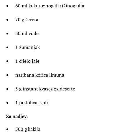
60 ml kukuruznog ili rižinog ulja
70 g šećera
30 ml vode
1 žumanjak
1 cijelo jaje
naribana korica limuna
5 g instant kvasca za deserte
1 prstohvat soli
Za nadjev
:
500 g kakija