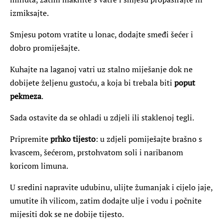
izmiksajte.
Smjesu potom vratite u lonac, dodajte smeđi šećer i
dobro promiješajte.
Kuhajte na laganoj vatri uz stalno miješanje dok ne
dobijete željenu gustoću, a koja bi trebala biti
poput
pekmeza
.
Sada ostavite da se ohladi u zdjeli ili staklenoj tegli.
Pripremite
prhko tijesto
: u zdjeli pomiješajte brašno s
kvascem, šećerom, prstohvatom soli i naribanom
koricom limuna.
U sredini napravite udubinu, ulijte žumanjak i cijelo jaje,
umutite ih vilicom, zatim dodajte ulje i vodu i počnite
mijesiti dok se ne dobije tijesto.