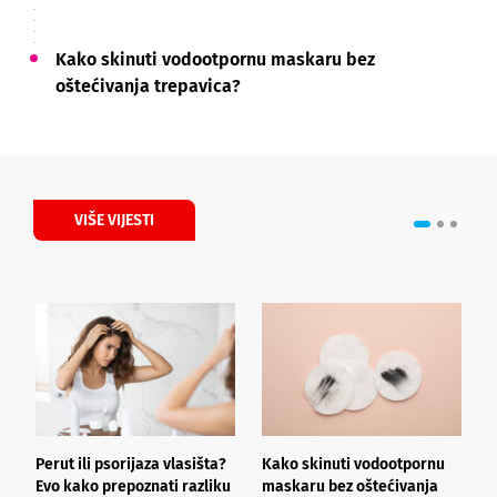
Kako skinuti vodootpornu maskaru bez
oštećivanja trepavica?
VIŠE VIJESTI
Perut ili psorijaza vlasišta?
Kako skinuti vodootpornu
Š
Evo kako prepoznati razliku
maskaru bez oštećivanja
h