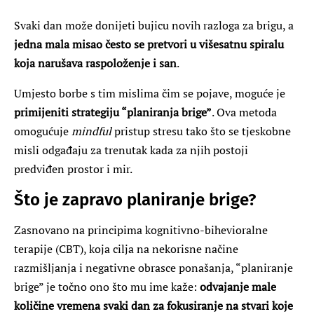
Svaki dan može donijeti bujicu novih razloga za brigu, a
jedna mala misao često se pretvori u višesatnu spiralu
koja narušava raspoloženje i san
.
Umjesto borbe s tim mislima čim se pojave, moguće je
primijeniti strategiju “planiranja brige”
. Ova metoda
omogućuje
mindful
pristup stresu tako što se tjeskobne
misli odgađaju za trenutak kada za njih postoji
predviđen prostor i mir.
Što je zapravo planiranje brige?
Zasnovano na principima kognitivno-bihevioralne
terapije (CBT), koja cilja na nekorisne načine
razmišljanja i negativne obrasce ponašanja, “planiranje
brige” je točno ono što mu ime kaže:
odvajanje male
količine vremena svaki dan za fokusiranje na stvari koje