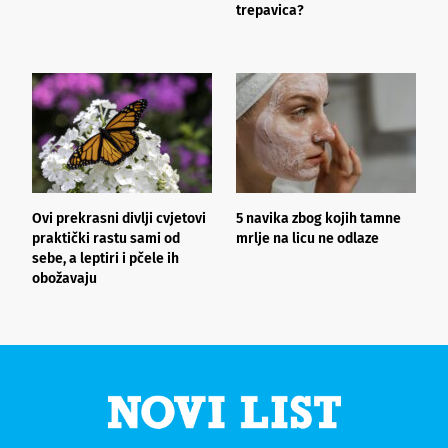
trepavica?
a
d
Ovi prekrasni divlji cvjetovi
5 navika zbog kojih tamne
K
praktički rastu sami od
mrlje na licu ne odlaze
p
sebe, a leptiri i pčele ih
obožavaju