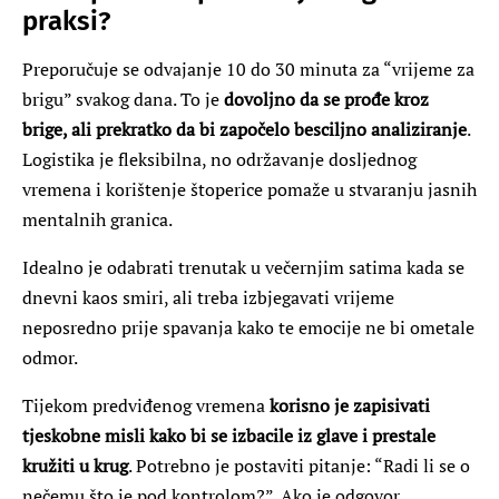
praksi?
Preporučuje se odvajanje 10 do 30 minuta za “vrijeme za
brigu” svakog dana. To je
dovoljno da se prođe kroz
brige, ali prekratko da bi započelo besciljno analiziranje
.
Logistika je fleksibilna, no održavanje dosljednog
vremena i korištenje štoperice pomaže u stvaranju jasnih
mentalnih granica.
Idealno je odabrati trenutak u večernjim satima kada se
dnevni kaos smiri, ali treba izbjegavati vrijeme
neposredno prije spavanja kako te emocije ne bi ometale
odmor.
Tijekom predviđenog vremena
korisno je zapisivati
tjeskobne misli kako bi se izbacile iz glave i prestale
kružiti u krug
. Potrebno je postaviti pitanje: “Radi li se o
nečemu što je pod kontrolom?”. Ako je odgovor