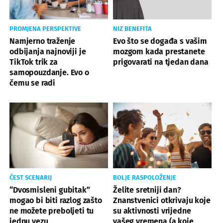
PROMJENA PERSPEKTIVE
NIZ BENEFITA
Namjerno traženje
Evo što se događa s vašim
odbijanja najnoviji je
mozgom kada prestanete
TikTok trik za
prigovarati na tjedan dana
samopouzdanje. Evo o
čemu se radi
ČEST SCENARIJ
BOLJE RASPOLOŽENJE
“Dvosmisleni gubitak”
Želite sretniji dan?
mogao bi biti razlog zašto
Znanstvenici otkrivaju koje
ne možete preboljeti tu
su aktivnosti vrijedne
jednu vezu
vašeg vremena (a koje