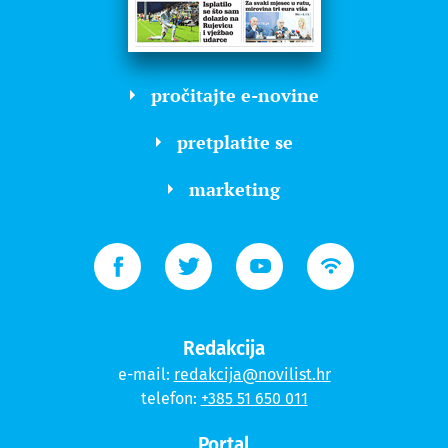
pročitajte e-novine
pretplatite se
marketing
Redakcija
e-mail:
redakcija@novilist.hr
telefon:
+385 51 650 011
Portal