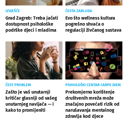
IZVJEŠĆE
ČESTA ZABLUDA
Grad Zagreb: Treba jačati
Evo što wellness kultura
dostupnost psihološke
pogrešno shvaća o
podrške djeci i mladima
regulaciji živčanog sustava
ČEST PROBLEM
PSIHOLOŠKI CENTAR CARPE DIEM
Zašto je vaš unutarnji
Prekomjerno korištenje
kritičar glasniji od vašeg
društvenih mreža može
unutarnjeg navijača — i
značajno povećati rizik od
kako to promijeniti
narušavanja mentalnog
zdravlja kod djece