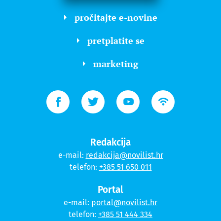
pročitajte e-novine
pretplatite se
marketing
Redakcija
e-mail:
redakcija@novilist.hr
telefon:
+385 51 650 011
Portal
e-mail:
portal@novilist.hr
telefon:
+385 51 444 334