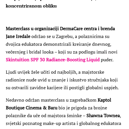
koncentriranom obliku
Masterclass u organizaciji DermaCare centra i brenda
Jane Iredale
održao se u Zagrebu, a polaznicima su
dvojica edukatora demonstrirali kreiranje dnevnog,
večernjeg i bridal looka – koji su za podlogu imali novi
Skintuition SPF 30 Radiance-Boosting Liquid
puder.
Ljudi uvijek žele učiti od najboljih, a majstorske
radionice nude uvid u znanje i iskustvo stručnjaka koji
su ostvarili zavidne karijere ili postigli globalni uspjeh.
Nedavno održan masterclass u zagrebačkom
Kaptol
Boutique Cinema & Baru
bio je prigoda za brojne
polaznike da uče od majstora šminke –
Shawna Townea
,
svjetski poznatog make-up artista i globalnog edukatora