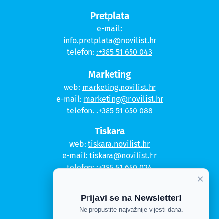
Pretplata
e-mail:
info.pretplata@novilist.hr
telefon:
:+385 51 650 043
Marketing
web:
marketing.novilist.hr
e-mail:
marketing@novilist.hr
telefon:
:+385 51 650 088
Tiskara
web:
tiskara.novilist.hr
e-mail:
tiskara@novilist.hr
telefon:
:+385 51 650 024
×
Copyright © 2020. Novi list
Prijavi se na Newsletter!
Kontakt
Ne propustite najvažnije vijesti dana.