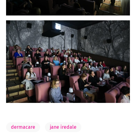
dermacare
jane iredale