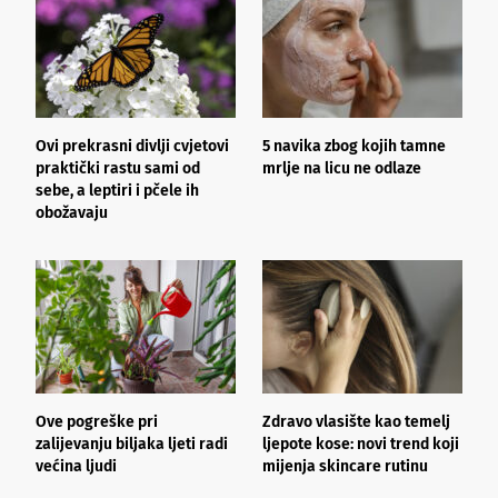
Ovi prekrasni divlji cvjetovi
5 navika zbog kojih tamne
K
praktički rastu sami od
mrlje na licu ne odlaze
p
sebe, a leptiri i pčele ih
obožavaju
Ove pogreške pri
Zdravo vlasište kao temelj
3
zalijevanju biljaka ljeti radi
ljepote kose: novi trend koji
i
većina ljudi
mijenja skincare rutinu
h