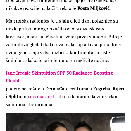
Obožavam ovaj mineralni make-up jer ne izaziva baš
nikakve reakcije na koži”, rekao je
Kosta Miljković
.
Majstorska radionica je trajala cijeli dan, polaznice su
imale priliku mnogo naučiti od ova dva iskusna
kreativca, a oni su uživali u svojoj prvoj suradnji. Bilo je
zanimljivo gledati kako dva make-up artista, pripadnici
dviju generacija s dva različita kontinenta, koriste
šminku te kako je primjenjuju na različite načine.
Jane Iredale Skintuition SPF 30 Radiance-Boosting
Liquid
pudere potražite u DermaCare centrima u
Zagrebu, Rijeci
i Splitu,
na
dermacare.hr
ili u odabranim kozmetičkim
salonima i ljekarnama.