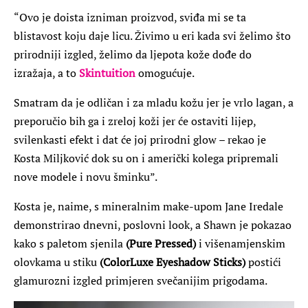
“Ovo je doista izniman proizvod, sviđa mi se ta
blistavost koju daje licu. Živimo u eri kada svi želimo što
prirodniji izgled, želimo da ljepota kože dođe do
izražaja, a to
Skintuition
omogućuje.
Smatram da je odličan i za mladu kožu jer je vrlo lagan, a
preporučio bih ga i zreloj koži jer će ostaviti lijep,
svilenkasti efekt i dat će joj prirodni glow – rekao je
Kosta Miljković dok su on i američki kolega pripremali
nove modele i novu šminku”.
Kosta je, naime, s mineralnim make-upom Jane Iredale
demonstrirao dnevni, poslovni look, a Shawn je pokazao
kako s paletom sjenila
(Pure Pressed)
i višenamjenskim
olovkama u stiku
(ColorLuxe Eyeshadow Sticks)
postići
glamurozni izgled primjeren svečanijim prigodama.