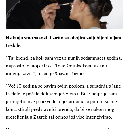
Na kraju smo saznali i zašto su obojica zaljubljeni u Jane
Iredale.
“Taj brend, za koji sam vezan punih sedamnaest godina,
naprosto je moja strast. To je šminka koja uistinu
mijenja život”, rekao je Shawn Towne.
“Već 13 godina se bavim ovim poslom, a suradnja s Jane
Iredale je počela dok sam još živio u BiH: najprije sam
primijetio ove proizvode u ljekarnama, a potom su me
kontaktirali predstavnici brenda, da bi se nakon mog
preseljenja u Zagreb taj odnos još više intenzivirao.