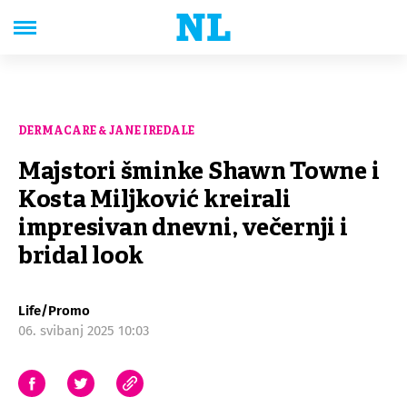
DERMACARE & JANE IREDALE
Majstori šminke Shawn Towne i
Kosta Miljković kreirali
impresivan dnevni, večernji i
bridal look
Life/Promo
06. svibanj 2025 10:03