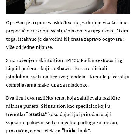
Opsežan je to proces usklađivanja, za koji je vizažistima
preporučio suradnju sa stručnjakom za njegu kože. Osim
toga, istaknuo je da većini klijenata zapravo odgovara i
više od jedne nijanse.
S nanošenjem Skintuition SPF 30 Radiance-Boosting
Liquid pudera – koji su Shawn i Kosta aplicirali
istodobno
, svaki na lice svog modela – krenula je čarolija
osmišljavanja make-upa za mladenke.
Dva lica i dva različita tena, koja zahtijevaju različite
nijanse pudera! Skintuition kao specijalac koji u
trenutku
“resetira”
kožu dajući joj prirodan sjaj i
svježinu, pokazao se kao idealna podloga za nježan,
prozračan, a opet efektan
“bridal look”.