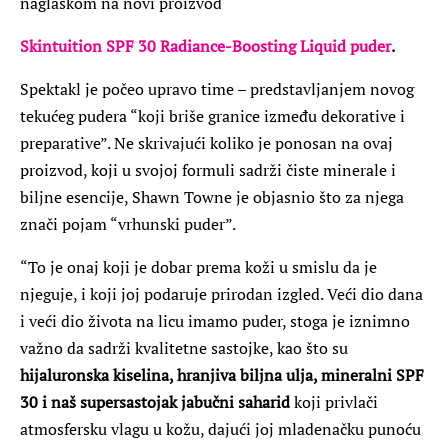
naglaskom na novi proizvod
Skintuition SPF 30 Radiance-Boosting Liquid puder
.
Spektakl je počeo upravo time – predstavljanjem novog
tekućeg pudera “koji briše granice između dekorative i
preparative”. Ne skrivajući koliko je ponosan na ovaj
proizvod, koji u svojoj formuli sadrži čiste minerale i
biljne esencije, Shawn Towne je objasnio što za njega
znači pojam “vrhunski puder”.
“To je onaj koji je dobar prema koži u smislu da je
njeguje, i koji joj podaruje prirodan izgled. Veći dio dana
i veći dio života na licu imamo puder, stoga je iznimno
važno da sadrži kvalitetne sastojke, kao što su
hijaluronska kiselina, hranjiva biljna ulja, mineralni SPF
30 i naš supersastojak jabučni saharid
koji privlači
atmosfersku vlagu u kožu, dajući joj mladenačku punoću