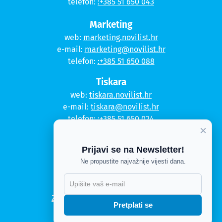
telefon:
:+385 51 650 043
Marketing
web:
marketing.novilist.hr
e-mail:
marketing@novilist.hr
telefon:
:+385 51 650 088
Tiskara
web:
tiskara.novilist.hr
e-mail:
tiskara@novilist.hr
telefon:
:+385 51 650 024
×
Copyright © 2020. Novi list
Prijavi se na Newsletter!
Kontakt
Ne propustite najvažnije vijesti dana.
Politika privatnosti
Politika kolačića
Zahtjev za pristup informacijama
Pretplati se
Impressum