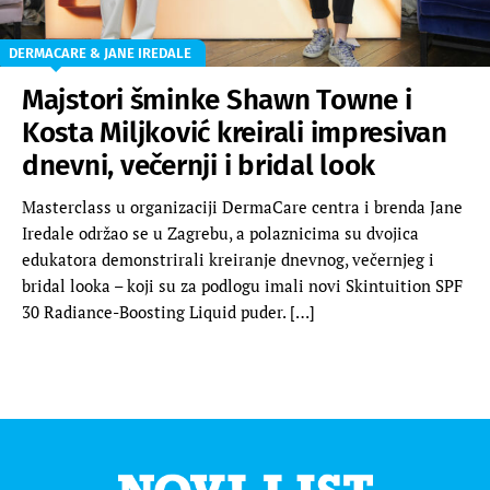
DERMACARE & JANE IREDALE
Majstori šminke Shawn Towne i
Kosta Miljković kreirali impresivan
dnevni, večernji i bridal look
Masterclass u organizaciji DermaCare centra i brenda Jane
Iredale održao se u Zagrebu, a polaznicima su dvojica
edukatora demonstrirali kreiranje dnevnog, večernjeg i
bridal looka – koji su za podlogu imali novi Skintuition SPF
30 Radiance-Boosting Liquid puder. […]