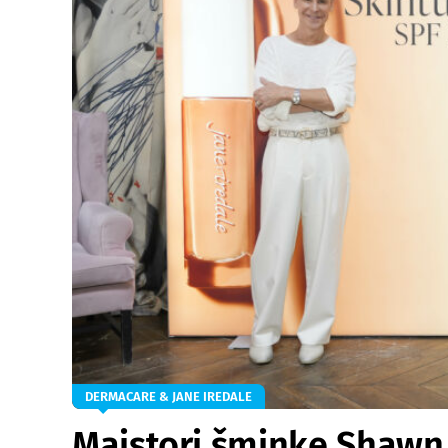
DERMACARE & JANE IREDALE
Majstori šminke Shawn 