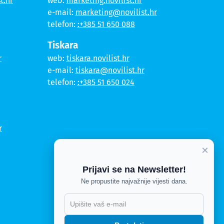
t.hr
web:
marketing.novilist.hr
e-mail:
marketing@novilist.hr
telefon:
:+385 51 650 088
Tiskara
r
web:
tiskara.novilist.hr
e-mail:
tiskara@novilist.hr
telefon:
:+385 51 650 024
r
×
Prijavi se na Newsletter!
Ne propustite najvažnije vijesti dana.