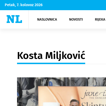
Petak, 7. kolovoz 2026
NASLOVNICA
NOVOSTI
RIJEKA
Rijeka
Kultura
Opatija
Hrvatsk
Moda
NK Rije
Sh
Kosta Miljković