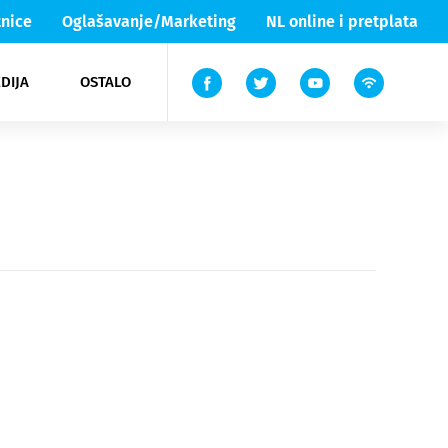
nice
Oglašavanje/Marketing
NL online i pretplata
DIJA
OSTALO
ar
ortovi
 List TV
entari
elgood
Lika & Senj