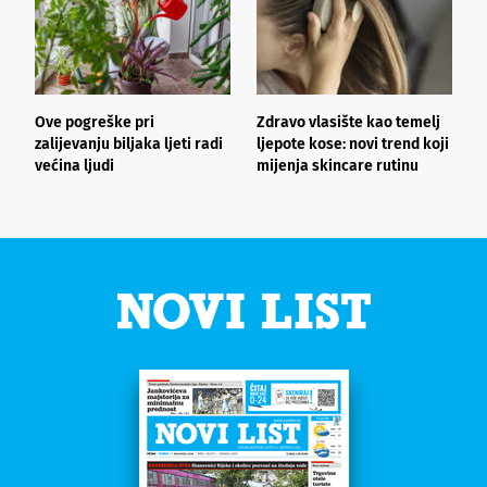
Ove pogreške pri
Zdravo vlasište kao temelj
3
zalijevanju biljaka ljeti radi
ljepote kose: novi trend koji
i
većina ljudi
mijenja skincare rutinu
h