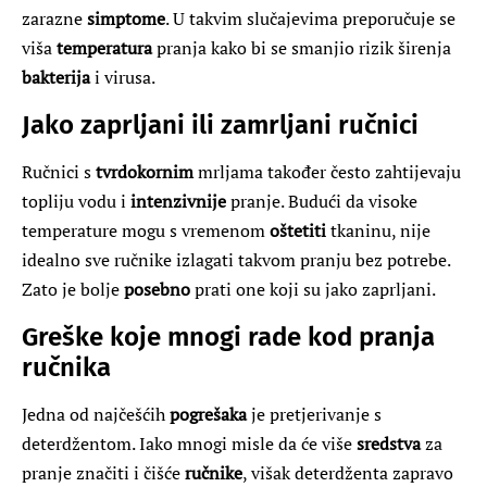
zarazne
simptome
. U takvim slučajevima preporučuje se
viša
temperatura
pranja kako bi se smanjio rizik širenja
bakterija
i virusa.
Jako zaprljani ili zamrljani ručnici
Ručnici s
tvrdokornim
mrljama također često zahtijevaju
topliju vodu i
intenzivnije
pranje. Budući da visoke
temperature mogu s vremenom
oštetiti
tkaninu, nije
idealno sve ručnike izlagati takvom pranju bez potrebe.
Zato je bolje
posebno
prati one koji su jako zaprljani.
Greške koje mnogi rade kod pranja
ručnika
Jedna od najčešćih
pogrešaka
je pretjerivanje s
deterdžentom. Iako mnogi misle da će više
sredstva
za
pranje značiti i čišće
ručnike
, višak deterdženta zapravo