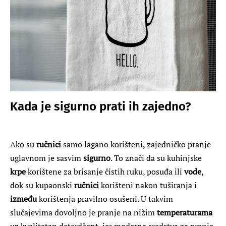
Kada je sigurno prati ih zajedno?
Ako su
ručnici
samo lagano korišteni, zajedničko pranje
uglavnom je sasvim
sigurno
. To znači da su kuhinjske
krpe
korištene za brisanje čistih ruku, posuđa ili
vode
,
dok su kupaonski
ručnici
korišteni nakon tuširanja i
između
korištenja pravilno osušeni. U takvim
slučajevima dovoljno je pranje na nižim
temperaturama
uz kvalitetan deterdžent, jer moderna sredstva za pranje