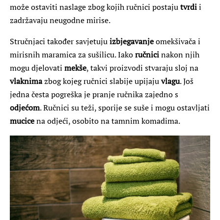
može ostaviti naslage zbog kojih ručnici postaju
tvrdi
i
zadržavaju neugodne mirise.
Stručnjaci također savjetuju
izbjegavanje
omekšivača i
mirisnih maramica za sušilicu. Iako
ručnici
nakon njih
mogu djelovati
mekše
, takvi proizvodi stvaraju sloj na
vlaknima
zbog kojeg ručnici slabije upijaju
vlagu
. Još
jedna česta pogreška je pranje ručnika zajedno s
odjećom
. Ručnici su teži, sporije se suše i mogu ostavljati
mucice
na odjeći, osobito na tamnim komadima.