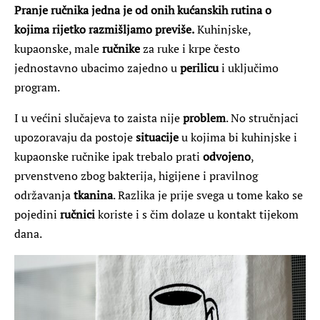
Pranje ručnika jedna je od onih kućanskih rutina o
kojima rijetko razmišljamo previše.
Kuhinjske,
kupaonske, male
ručnike
za ruke i krpe često
jednostavno ubacimo zajedno u
perilicu
i uključimo
program.
I u većini slučajeva to zaista nije
problem
. No stručnjaci
upozoravaju da postoje
situacije
u kojima bi kuhinjske i
kupaonske ručnike ipak trebalo prati
odvojeno
,
prvenstveno zbog bakterija, higijene i pravilnog
održavanja
tkanina
. Razlika je prije svega u tome kako se
pojedini
ručnici
koriste i s čim dolaze u kontakt tijekom
dana.