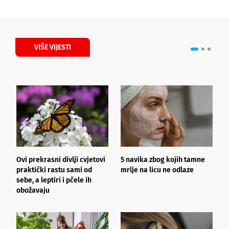
VIŠE VIJESTI
Ovi prekrasni divlji cvjetovi
5 navika zbog kojih tamne
K
praktički rastu sami od
mrlje na licu ne odlaze
p
sebe, a leptiri i pčele ih
obožavaju