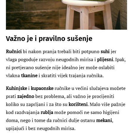
Važno je i pravilno sušenje
Ručnici
bi nakon pranja trebali biti potpuno
suhi
jer
vlaga pogoduje razvoju neugodnih mirisa i
plijesni
. Ipak,
ni pretjerano sušenje nije idealno jer može oslabiti
vlakna
tkanine
i skratiti vijek trajanja ručnika.
Kuhinjske
i
kupaonske
ručnike u većini slučajeva možete
prati
zajedno
bez problema, ali važno je procijeniti
koliko su zaprljani i za što su
korišteni
. Malo više pažnje
kod razdvajanja
rublja
može pomoći ne samo higijeni
doma, nego i tome da ručnici dulje ostanu
mekani
,
upijajući i bez neugodnih mirisa.