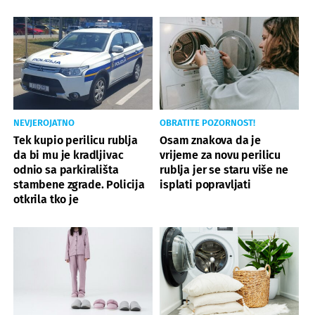
NEVJEROJATNO
OBRATITE POZORNOST!
Tek kupio perilicu rublja
Osam znakova da je
da bi mu je kradljivac
vrijeme za novu perilicu
odnio sa parkirališta
rublja jer se staru više ne
stambene zgrade. Policija
isplati popravljati
otkrila tko je