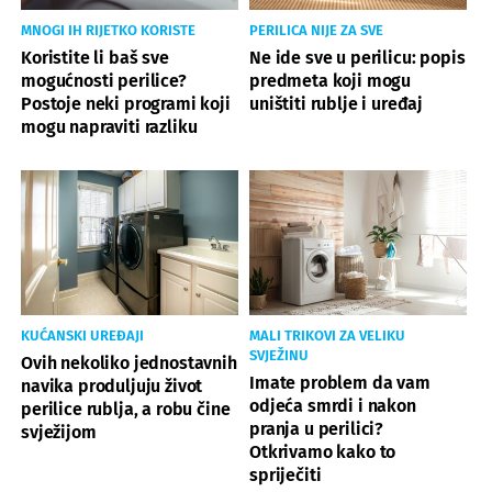
MNOGI IH RIJETKO KORISTE
PERILICA NIJE ZA SVE
Koristite li baš sve
Ne ide sve u perilicu: popis
mogućnosti perilice?
predmeta koji mogu
Postoje neki programi koji
uništiti rublje i uređaj
mogu napraviti razliku
KUĆANSKI UREĐAJI
MALI TRIKOVI ZA VELIKU
SVJEŽINU
Ovih nekoliko jednostavnih
Imate problem da vam
navika produljuju život
odjeća smrdi i nakon
perilice rublja, a robu čine
pranja u perilici?
svježijom
Otkrivamo kako to
spriječiti