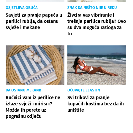
OSJETLJIVA OBUĆA
ZNAK DA NEŠTO NIJE U REDU
Savjeti za pranje papuča u
Živcira vas vibriranje i
perilici rublja, da ostanu
trešnja perilice rublja? Ovo
svježe i mekane
su dva moguća razloga za
to
DA OSTANU MEKANI!
OČUVAJTE ELASTIN
Ručnici vam iz perilice ne
Svi trikovi za pranje
izlaze svježi i mirisni?
kupaćih kostima bez da ih
Možda ih perete uz
uništite
pogrešnu odjeću