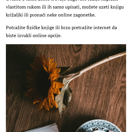
vlastitom rukom ili ih samo upisati, možete uzeti knjigu
križaljki ili pronaći neke online zagonetke.
Potražite fizičke knjige ili brzo pretražite internet da
biste izvukli online opcije.