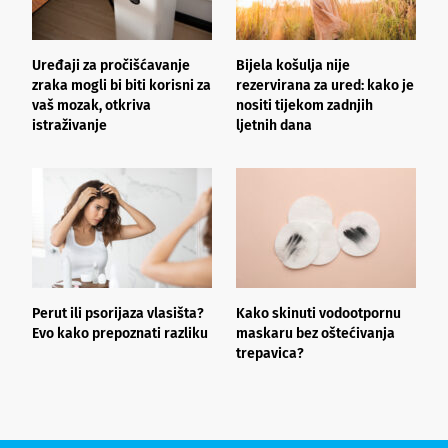
Uređaji za pročišćavanje
Bijela košulja nije
Š
zraka mogli bi biti korisni za
rezervirana za ured: kako je
b
vaš mozak, otkriva
nositi tijekom zadnjih
z
istraživanje
ljetnih dana
Perut ili psorijaza vlasišta?
Kako skinuti vodootpornu
Š
Evo kako prepoznati razliku
maskaru bez oštećivanja
h
trepavica?
a
d