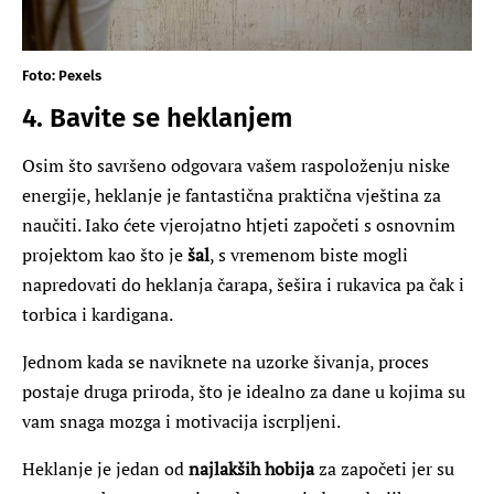
Foto: Pexels
4. Bavite se heklanjem
Osim što savršeno odgovara vašem raspoloženju niske
energije, heklanje je fantastična praktična vještina za
naučiti. Iako ćete vjerojatno htjeti započeti s osnovnim
projektom kao što je
šal
, s vremenom biste mogli
napredovati do heklanja čarapa, šešira i rukavica pa čak i
torbica i kardigana.
Jednom kada se naviknete na uzorke šivanja, proces
postaje druga priroda, što je idealno za dane u kojima su
vam snaga mozga i motivacija iscrpljeni.
Heklanje je jedan od
najlakših hobija
za započeti jer su