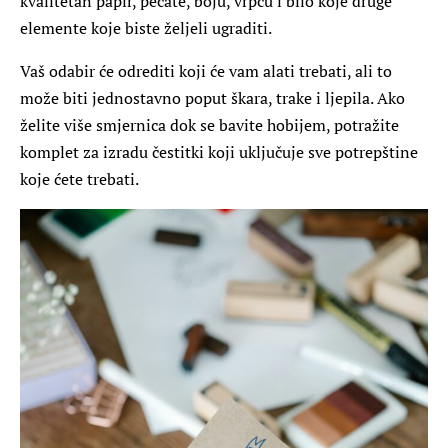
kvalitetan papir, pečate, boju, vrpcu i bilo koje druge
elemente koje biste željeli ugraditi.
Vaš odabir će odrediti koji će vam alati trebati, ali to
može biti jednostavno poput škara, trake i ljepila. Ako
želite više smjernica dok se bavite hobijem, potražite
komplet za izradu čestitki koji uključuje sve potrepštine
koje ćete trebati.