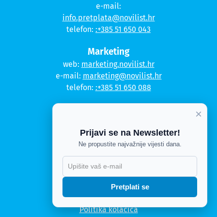
e-mail:
info.pretplata@novilist.hr
telefon:
:+385 51 650 043
Marketing
web:
marketing.novilist.hr
e-mail:
marketing@novilist.hr
telefon:
:+385 51 650 088
Tiskara
×
web:
tiskara.novilist.hr
e-mail:
tiskara@novilist.hr
Prijavi se na Newsletter!
telefon:
:+385 51 650 024
Ne propustite najvažnije vijesti dana.
Copyright © 2020. Novi list
X
Kontakt
Pretplati se
Politika privatnosti
Politika kolačića