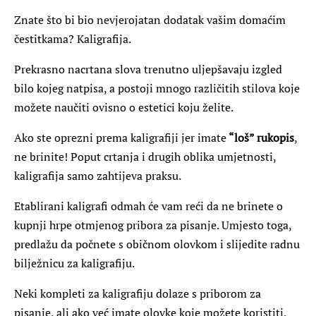
Znate što bi bio nevjerojatan dodatak vašim domaćim
čestitkama? Kaligrafija.
Prekrasno nacrtana slova trenutno uljepšavaju izgled
bilo kojeg natpisa, a postoji mnogo različitih stilova koje
možete naučiti ovisno o estetici koju želite.
Ako ste oprezni prema kaligrafiji jer imate
“loš” rukopis
,
ne brinite! Poput crtanja i drugih oblika umjetnosti,
kaligrafija samo zahtijeva praksu.
Etablirani kaligrafi odmah će vam reći da ne brinete o
kupnji hrpe otmjenog pribora za pisanje. Umjesto toga,
predlažu da počnete s običnom olovkom i slijedite radnu
bilježnicu za kaligrafiju.
Neki kompleti za kaligrafiju dolaze s priborom za
pisanje, ali ako već imate olovke koje možete koristiti,