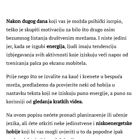
Nakon dugog dana
koji vas je možda psihički iscrpio,
teško je skupiti motivaciju za bilo što drugo osim
bezumnog listanja društvenim mrežama. I niste jedini
jer, kada se izgubi
energija
, ljudi imaju tendenciju
izbjegavanja svih aktivnosti koje iziskuju veći napor od
treniranja palca po ekranu mobitela.
Prije nego što se izvalite na kauč i krenete u bespuća
mreža, predlažemo da provjerite neki od hobija u
nastavku teksta koji ne iziskuju puno energije, a puno su
korisniji od
gledanja kratkih videa.
Na ovom popisu nećete pronaći planinarenje ili učenje
jezika, ali ćete otkriti neke jedinstvene i
niskoenergetske
hobije
koji bi vas mogli uvjeriti u to da popodne ipak