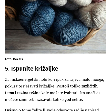
Foto: Pexels
5. Ispunite križaljke
Za niskoenergetski hobi koji ipak zahtijeva malo mozga,
pokušajte rješavati križaljke! Postoji toliko
različitih
tema i razina težine
koje možete izabrati, što znači da
možete sami sebi izazivati ​​koliko god želite.
Ovisno o tome želite li svoje odgovore radije napisati