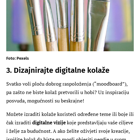
Foto: Pexels
3. Dizajnirajte digitalne kolaže
Svatko voli ploču dobrog raspoloženja (“moodboard”),
pa zašto ne biste kolaž pretvorili u hobi? Uz inspiraciju
posvuda, mogućnosti su beskrajne!
Možete izraditi kolaže koristeći određene teme ili boje ili
čak izraditi
digitalne vizije
koje predstavljaju vaše ciljeve
i želje za budućnost. A ako želite oživjeti svoje kreacije,
ispišite kolaž da biste ga mogli objesiti negdje u svom