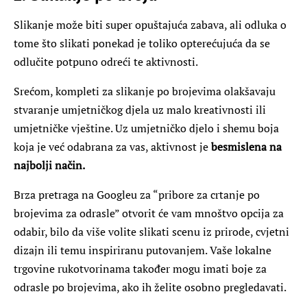
Slikanje može biti super opuštajuća zabava, ali odluka o
tome što slikati ponekad je toliko opterećujuća da se
odlučite potpuno odreći te aktivnosti.
Srećom, kompleti za slikanje po brojevima olakšavaju
stvaranje umjetničkog djela uz malo kreativnosti ili
umjetničke vještine. Uz umjetničko djelo i shemu boja
koja je već odabrana za vas, aktivnost je
besmislena na
najbolji način.
Brza pretraga na Googleu za “pribore za crtanje po
brojevima za odrasle” otvorit će vam mnoštvo opcija za
odabir, bilo da više volite slikati scenu iz prirode, cvjetni
dizajn ili temu inspiriranu putovanjem. Vaše lokalne
trgovine rukotvorinama također mogu imati boje za
odrasle po brojevima, ako ih želite osobno pregledavati.