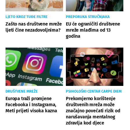
LJETO KROZ TUĐE FILTRE
PREPORUKA STRUČNJAKA
Zašto nas društvene mreže
EU će ograničiti društvene
ljeti čine nezadovoljnima?
mreže mlađima od 13
godina
DRUŠTVENE MREŽE
PSIHOLOŠKI CENTAR CARPE DIEM
Europa traži promjene
Prekomjerno korištenje
Facebooka i Instagrama,
društvenih mreža može
Meti prijeti visoka kazna
značajno povećati rizik od
narušavanja mentalnog
zdravlja kod djece