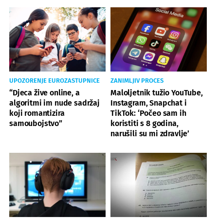
UPOZORENJE EUROZASTUPNICE
ZANIMLJIV PROCES
“Djeca žive online, a
Maloljetnik tužio YouTube,
algoritmi im nude sadržaj
Instagram, Snapchat i
koji romantizira
TikTok: ‘Počeo sam ih
samoubojstvo”
koristiti s 8 godina,
narušili su mi zdravlje’