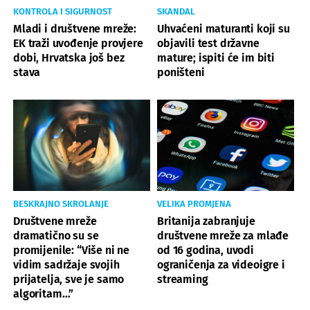
KONTROLA I SIGURNOST
SKANDAL
Mladi i društvene mreže:
Uhvaćeni maturanti koji su
EK traži uvođenje provjere
objavili test državne
dobi, Hrvatska još bez
mature; ispiti će im biti
stava
poništeni
BESKRAJNO SKROLANJE
VELIKA PROMJENA
Društvene mreže
Britanija zabranjuje
dramatično su se
društvene mreže za mlađe
promijenile: “Više ni ne
od 16 godina, uvodi
vidim sadržaje svojih
ograničenja za videoigre i
prijatelja, sve je samo
streaming
algoritam…”