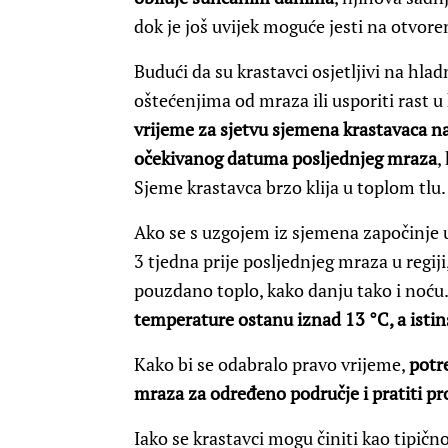
dok je još uvijek moguće jesti na otvor
Budući da su krastavci osjetljivi na hla
oštećenjima od mraza ili usporiti rast u
vrijeme za sjetvu sjemena krastavaca na
očekivanog datuma posljednjeg mraza
,
Sjeme krastavca brzo klija u toplom tlu.
Ako se s uzgojem iz sjemena započinje
3 tjedna prije posljednjeg mraza u regij
pouzdano toplo, kako danju tako i noću
temperature ostanu iznad 13 °C, a istins
Kako bi se odabralo pravo vrijeme,
potr
mraza za određeno područje i pratiti p
Iako se krastavci mogu činiti kao tipičn