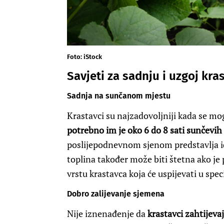
Foto: iStock
Savjeti za sadnju i uzgoj kra
Sadnja na sunčanom mjestu
Krastavci su najzadovoljniji kada se mog
potrebno im je oko 6 do 8 sati sunčevih
poslijepodnevnom sjenom predstavlja id
toplina također može biti štetna ako je
vrstu krastavca koja će uspijevati u speci
Dobro zalijevanje sjemena
Nije iznenađenje da
krastavci zahtijeva