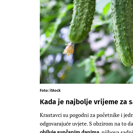
Foto: iStock
Kada je najbolje vrijeme za 
Krastavci su pogodni za početnike i jed
odgovarajuće uvjete. S obzirom na to da
obiluje sunčanim danima
, njihova sadnj