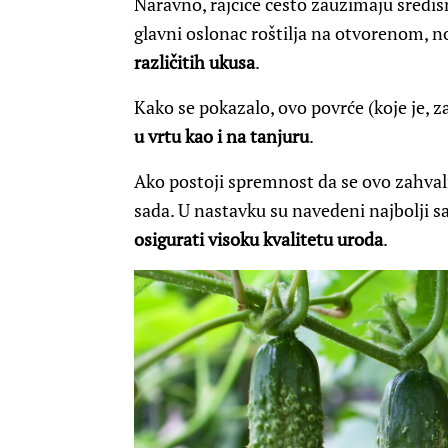
Naravno, rajčice često zauzimaju središn
glavni oslonac roštilja na otvorenom, n
različitih ukusa
.
Kako se pokazalo, ovo povrće (koje je, z
u vrtu kao i na tanjuru
.
Ako postoji spremnost da se ovo zahvaln
sada. U nastavku su navedeni najbolji s
osigurati visoku kvalitetu uroda
.