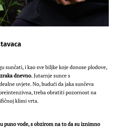
stavaca
u sunčati, i kao sve biljke koje donose plodove,
 zraka dnevno.
Jutarnje sunce s
ealne uvjete. No, budući da jaka sunčeva
 preintenzivna, treba obratiti pozornost na
fičnoj klimi vrta.
ju puno vode, s obzirom na to da su iznimno