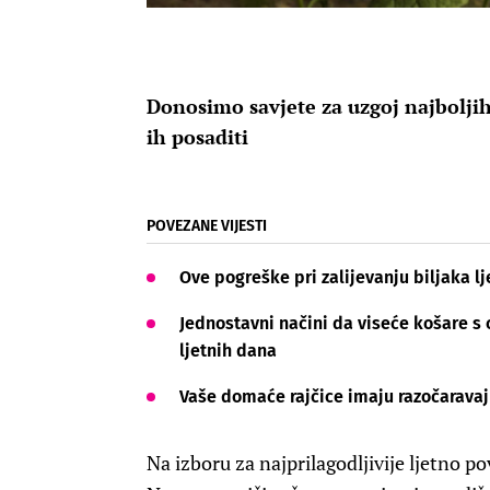
Donosimo savjete za uzgoj najboljih
ih posaditi
POVEZANE VIJESTI
Ove pogreške pri zalijevanju biljaka lje
Jednostavni načini da viseće košare s 
ljetnih dana
Vaše domaće rajčice imaju razočaravaj
Na izboru za najprilagodljivije ljetno po