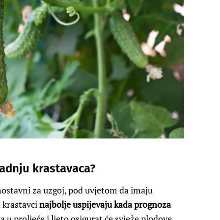
sadnju krastavaca?
nostavni za uzgoj, pod uvjetom da imaju
 krastavci
najbolje uspijevaju kada prognoza
a u proljeće i ljeto osigurat će svježe plodove