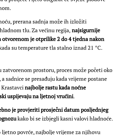
enom.
dnoću, prerana sadnja može ih izložiti
 hladnom tlu. Za većinu regija,
najsigurnije
 otvorenom je otprilike 2 do 4 tjedna nakon
 kada su temperature tla stalno iznad 21 °C.
 u zatvorenom prostoru, proces može početi oko
i, a sadnice se presađuju kada vrijeme postane
. Krastavci
najbolje rastu kada noćne
ki uspijevaju na ljetnoj vrućini
.
ebno je provjeriti prosječni datum posljednjeg
rognozu
kako bi se izbjegli kasni valovi hladnoće.
o ljetno povrće, najbolje vrijeme za njihovu