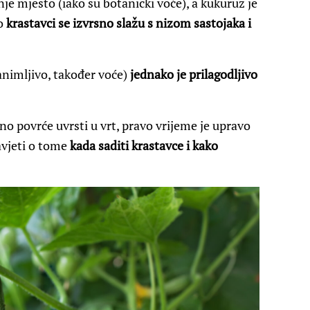
je mjesto (iako su botanički voće), a kukuruz je
o
krastavci se izvrsno slažu s nizom sastojaka i
animljivo, također voće)
jednako je prilagodljivo
o povrće uvrsti u vrt, pravo vrijeme je upravo
avjeti o tome
kada saditi krastavce i kako