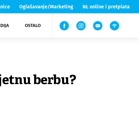
nice
Oglašavanje/Marketing
NL online i pretplata
DIJA
OSTALO
ar
ortovi
 List TV
entari
elgood
Lika & Senj
ljetnu berbu?