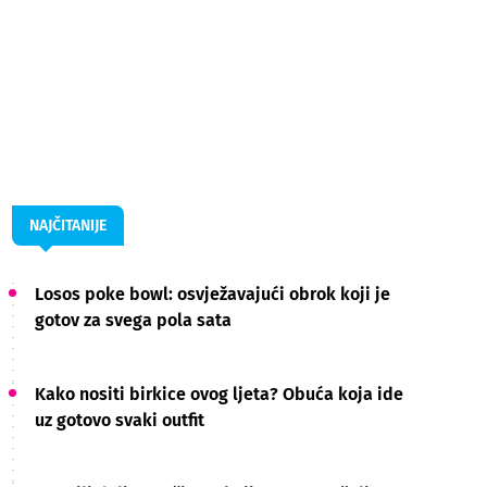
NAJČITANIJE
Losos poke bowl: osvježavajući obrok koji je
gotov za svega pola sata
Kako nositi birkice ovog ljeta? Obuća koja ide
uz gotovo svaki outfit