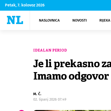
Petak, 7. kolovoz 2026
NASLOVNICA
NOVOSTI
RIJEKA
Rijeka
Kultura
Opatija
Hrvatsk
Moda
NK Rije
Sh
IDEALAN PERIOD
Je li prekasno z
Imamo odgovor
M. Č.
02. lipanj 2026 07:49