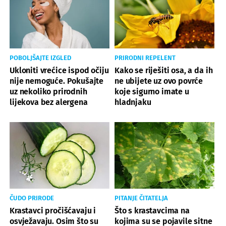
POBOLJŠAJTE IZGLED
PRIRODNI REPELENT
Ukloniti vrećice ispod očiju
Kako se riješiti osa, a da ih
nije nemoguće. Pokušajte
ne ubijete uz ovo povrće
uz nekoliko prirodnih
koje sigurno imate u
lijekova bez alergena
hladnjaku
ČUDO PRIRODE
PITANJE ČITATELJA
Krastavci pročišćavaju i
Što s krastavcima na
osvježavaju. Osim što su
kojima su se pojavile sitne