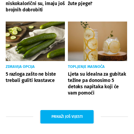
niskokalorični su, imaju još
žute pjege?
brojnih dobrobiti
ZDRAVIJA OPCIJA
TOPLJENJE MASNOĆA
5 razloga zašto ne biste
Ljeta su idealna za gubitak
trebali guliti krastavce
težine pa donosimo 5
detoks napitaka koji će
vam pomoći
PRIKAŽI JOŠ VIJESTI