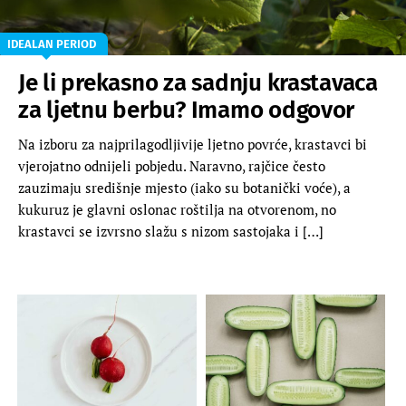
IDEALAN PERIOD
Je li prekasno za sadnju krastavaca
za ljetnu berbu? Imamo odgovor
Na izboru za najprilagodljivije ljetno povrće, krastavci bi
vjerojatno odnijeli pobjedu. Naravno, rajčice često
zauzimaju središnje mjesto (iako su botanički voće), a
kukuruz je glavni oslonac roštilja na otvorenom, no
krastavci se izvrsno slažu s nizom sastojaka i […]