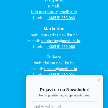
e-mail:
info.pretplata@novilist.hr
telefon:
:+385 51 650 043
Marketing
web:
marketing.novilist.hr
e-mail:
marketing@novilist.hr
telefon:
:+385 51 650 088
Tiskara
web:
tiskara.novilist.hr
e-mail:
tiskara@novilist.hr
telefon:
:+385 51 650 024
×
Copyright © 2020. Novi list
Prijavi se na Newsletter!
Kontakt
Ne propustite najvažnije vijesti dana.
Politika privatnosti
Politika kolačića