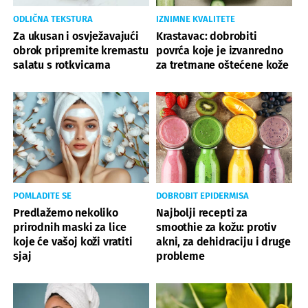
ODLIČNA TEKSTURA
IZNIMNE KVALITETE
Za ukusan i osvježavajući
Krastavac: dobrobiti
obrok pripremite kremastu
povrća koje je izvanredno
salatu s rotkvicama
za tretmane oštećene kože
POMLADITE SE
DOBROBIT EPIDERMISA
Predlažemo nekoliko
Najbolji recepti za
prirodnih maski za lice
smoothie za kožu: protiv
koje će vašoj koži vratiti
akni, za dehidraciju i druge
sjaj
probleme