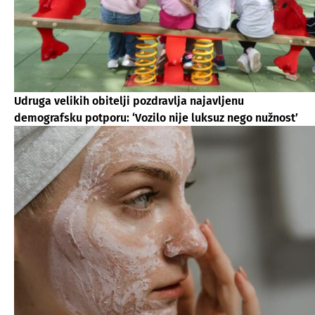
Udruga velikih obitelji pozdravlja najavljenu
demografsku potporu: ‘Vozilo nije luksuz nego nužnost’