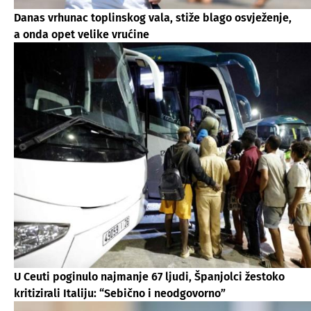
Danas vrhunac toplinskog vala, stiže blago osvježenje,
a onda opet velike vrućine
U Ceuti poginulo najmanje 67 ljudi, Španjolci žestoko
kritizirali Italiju: “Sebično i neodgovorno”