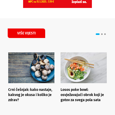
VIŠE VIJESTI
Crni češnjak: kako nastaje,
Losos poke bowl:
T
kakvog je okusa i koliko je
osvježavajući obrok koji je
t
zdrav?
gotov za svega pola sata
z