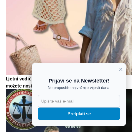
×
Ljetni vodič za (modno) preživljavanje: 5 komada koje
Prijavi se na Newsletter!
možete nositi cijelo ljeto
Ne propustite najvažnije vijesti dana.
X
Pretplati se