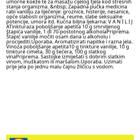
umorne koeže te za masažu cijelog tjela kod stresnih
stanja organizma.
&nbsp; Zapadna pučka medicina
rabi vaniliju za liječenje: groznice, histerije, nesanice,
opće slabosti organizma, reume, slabe seksualne
potencije, umora itd.
Kućna biljna ljekarna: V A N I L I J
A
Tinkturaza poboljšanje apetita
10 g smrvljenog
štapića vanilije, 1 dl 70-postotnog alkohola
Priprema.
Štapić vanilije močiti osam dana u alkoholu i
procijediti.
Uporaba. Aromatizirati napitke i razna jela.
Vino
za poboljšanje apetita
10 g tinkture vanilije, 10 g
tinkture cimeta, 30 g šećera, 100 g slatkog
vina
Priprema. Sastojke izmiješati s dobrim slatkim
vinom, muškatom ili maršalom.
Uporaba. Uzimati
prije jela po jednu malu čajnu žličicu s vodom.