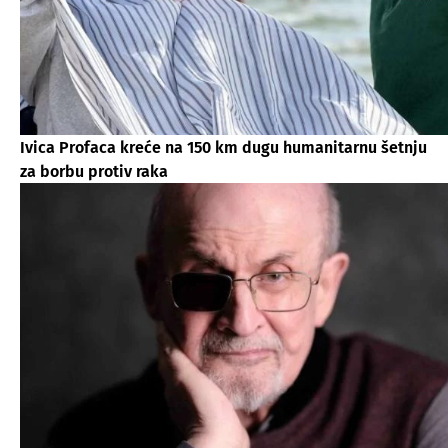
Ivica Profaca kreće na 150 km dugu humanitarnu šetnju
za borbu protiv raka