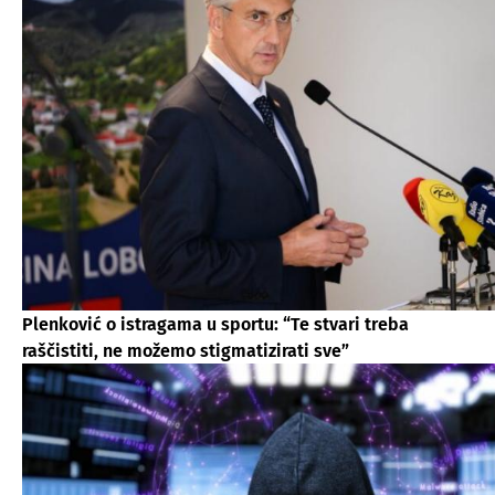
Plenković o istragama u sportu: “Te stvari treba
raščistiti, ne možemo stigmatizirati sve”