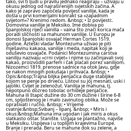
tako, svi ti ljudi u pravilu jednako reagiraju – uživaju u
okusu jednog od najraširenijih svjetskih začina. A
kako je zapravo započela povijest vanilije, kada je
došla u prvi komerijalni konrakt sa »zapadnim
svijetom«? Krenimo redom.
&nbsp;
• Iz povijesti:
.
Domovina vanilije je Meksiko. Ime dobiva po
španjolskoj riječi vainilla – vaina što znači korica mača
poradi sličnosti sa mahunom vanilije. U Europu je
donosi španjolski osvajač Herman Cortes 1519.
godine. Azteški vladar Montezuma uživao je piti
mješavinu kakaoa, vanilije i meda, napitak koji je
oduševio osvajače. Podanici Montezumina carstva
vaniliju nazivaju »crni cvijet« i njime su začinjavali svoj
kakao, proizvodili parfem i čak plaćali porez vanilijom.
Nizozemci 1819. prenose sadnice na otok Javu, gdje
se nakon mnogih pokušaja i prihvaća.
&nbsp;
•
Opis:
&nbsp;Trajna biljka penjačica duge stabljike
kojom se penje po drveću. Listovi su joj mesnati, uski i
jajoliki. Cvijet je zelenožut. Vanilija je mahuna, tj.
nepotpuno dozreo tobolac orhideje penjačice.
Mahuna ili štapić dužine do 30 cm dužine i širine 6-8
cm, spljoštenog je i malo zavinutog oblika. Može se
oprašivati i ručno.
&nbsp;
• Vrijeme
cvatnje:
&nbsp;Svibanj – lipanj.
&nbsp;
• Miris i
okus:
&nbsp;Mahuna ima ugodan i jak miris a okus
slatkasto oštar. Stanište. Uzgaja se plantažno, najviše
u Meksiku. Uspijeva i u toplijim krajevima Europe.
Branje i prerada. Beru se mahune dok su zelene, a