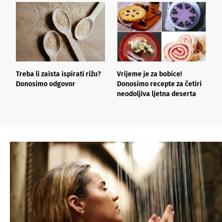
Treba li zaista ispirati rižu?
Vrijeme je za bobice!
N
Donosimo odgovor
Donosimo recepte za četiri
z
neodoljiva ljetna deserta
j