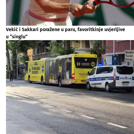
Vekić i Sakkari poražene u paru, favoritkinje uvjerljive
u “singlu”