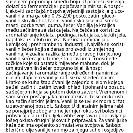
sušenjem poprimaju smeđu boju. U procesu sušenja
dolazi do fermentacije i pojačavanja mirisa.
&nbsp;
•
Ljekoviti sadržaj:
&nbsp;Najvrjedniji sastojak je gluco-
vanilin a ima ga oko 0,75-2,90 posto, zatim gluco-
vaniliniski alkohol, tanin, vanilinska kiselina, smola,
masti, gorke tvari, guma, šećer, Vanilija je kraljica
među začinima za slatka jela. Najčešće se koristi za
aromatiziranje kolača, pudinga, nabujaka, slatkih jela,
napitaka i slatkih umaka. Njezina dominacija u
kemijskoj i prehrambenoj industriji. Najviše se koristi
vanilin šećer koji se danas proizvodi iz umjetnog
vanilina. Vizualna razlika između pravog i umjetnog
vanilin šećera je u tome, što pravi ima crnosmeđe
točkice koje su ostatak mljevene mahune, dok je
umjetni vanilin šećer potpuno bijel.
&nbsp;
Začinjavanje i aromatiziranje određenih namirnica
cijelim štapićem vanilije radi se na sljedeći način:
kratko se kuha štapić vanilije zajedno s jelom kojega
se želi začiniti, zatim izvadi, ohladi i pohrani u posudu
sa šećerom koja se potom dobro zatvori. Vremenom i
sam šećer postaje jako aromatiziran, te se on koristi
kao začin slatkim jelima. Vanilija se uvijek mora držati
u zatvorenoj posudi..
&nbsp; U dijetalnim jelima rabi
se ponajprije zbog arome jer njen okus svi bolesnici
prihvaćaju, ali i zbog ljekovitih svojstava i popravljanja
lošeg okusa drugih ljekovitih pripravaka. Za vaniliju se
kaže da: ima općenito stimulativna svojstva.
&nbsp;
Eterično ulje vanilije rabimo za njegu suhe i osjetljivo