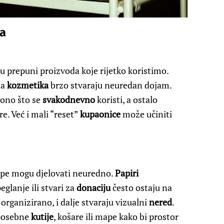
a
u prepuni proizvoda koje rijetko koristimo.
na
kozmetika
brzo stvaraju neuredan dojam.
 ono što se
svakodnevno
koristi, a ostalo
re. Već i mali “reset”
kupaonice
može učiniti
pe mogu djelovati neuredno.
Papiri
eglanje ili stvari za
donaciju
često ostaju na
organizirano, i dalje stvaraju vizualni
nered
.
 posebne
kutije
, košare ili mape kako bi prostor