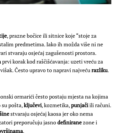
tije
, prazne bočice ili sitnice koje “stoje za
talim predmetima. Iako ih možda više ni ne
vari stvaraju osjećaj zagušenosti prostora.
n
prvi korak kod raščišćavanja: uzeti vreću za
to višak. Često upravo to napravi najveću
razliku
.
onski ormarići često postaju mjesta na kojima
 su pošta,
ključevi
, kozmetika,
punjači
ili računi.
šine
stvaraju osjećaj kaosa jer oko nema
zatori preporučuju jasno
definirane
zone i
ovršinama
.