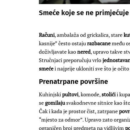
Smeće koje se ne primjećuje
Računi
, ambalaža od grickalica, stare
ku
kasnije” često ostaju
razbacane
među os
doživljavate kao
nered
, upravo takve st
Stručnjaci preporučuju vrlo
jednostava
smeće
i najprije ukloniti sve što je oči
Prenatrpane površine
Kuhinjski
pultovi
, komode,
stolići
i kupa
se
gomilaju
svakodnevne sitnice kao što
Čak i kada je prostor čist, zatrpane
povr
“mjesto za odmor”. Upravo zato organi
ograničen broj predmeta na vidljivim
p