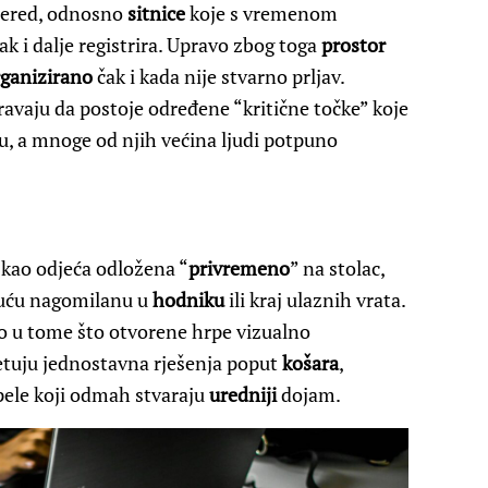
 nered, odnosno
sitnice
koje s vremenom
k i dalje registrira. Upravo zbog toga
prostor
ganizirano
čak i kada nije stvarno prljav.
vaju da postoje određene “kritične točke” koje
u, a mnoge od njih većina ljudi potpuno
 kao odjeća odložena “
privremeno
” na stolac,
 obuću nagomilanu u
hodniku
ili kraj ulaznih vrata.
go u tome što otvorene hrpe vizualno
jetuju jednostavna rješenja poput
košara
,
pele koji odmah stvaraju
uredniji
dojam.