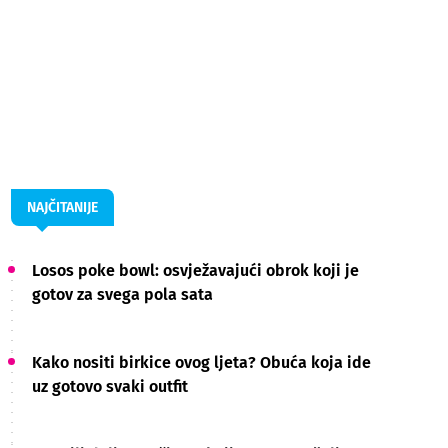
NAJČITANIJE
Losos poke bowl: osvježavajući obrok koji je
gotov za svega pola sata
Kako nositi birkice ovog ljeta? Obuća koja ide
uz gotovo svaki outfit