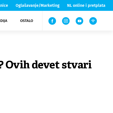
nice
Oglašavanje/Marketing
NL online i pretplata
DIJA
OSTALO
ar
ortovi
 List TV
entari
elgood
Lika & Senj
? Ovih devet stvari