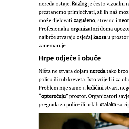
nereda ostaje.
Razlog
je često vizualni
prestanemo primjećivati, ali ih naš moza
može djelovati
zagušeno
, stresno i
neor
Profesionalni
organizatori
doma upozora
najbrže stvaraju osjećaj
kaosa
u prostor
zanemaruje.
Hrpe odjeće i obuće
Ništa ne stvara dojam
nereda
tako brzo
policu ili rub kreveta. Isto vrijedi i za
Problem nije samo u
količini
stvari, ne
“
opterećuju
” prostor. Organizatori sav
pregrada za police ili uskih
stalaka
za ci