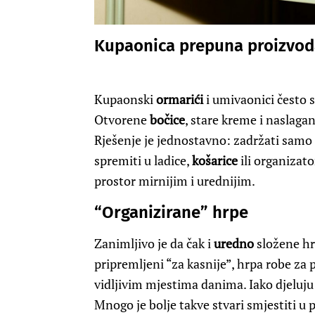
Kupaonica prepuna proizvod
Kupaonski
ormarići
i umivaonici često s
Otvorene
bočice
, stare kreme i naslaga
Rješenje je jednostavno: zadržati samo
spremiti u ladice,
košarice
ili organizato
prostor mirnijim i urednijim.
“Organizirane” hrpe
Zanimljivo je da čak i
uredno
složene hr
pripremljeni “za kasnije”, hrpa robe za p
vidljivim mjestima danima. Iako djeluju 
Mnogo je bolje takve stvari smjestiti u