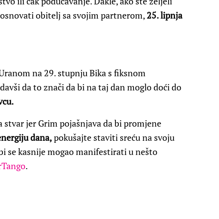
stvo ili čak podučavanje. Dakle, ako ste željeli
 osnovati obitelj sa svojim partnerom,
25. lipnja
Uranom na 29. stupnju Bika s fiksnom
avši da to znači da bi na taj dan moglo doći do
vcu.
stvar jer Grim pojašnjava da bi promjene
energiju dana,
pokušajte staviti sreću na svoju
bi se kasnije mogao manifestirati u nešto
rTango
.