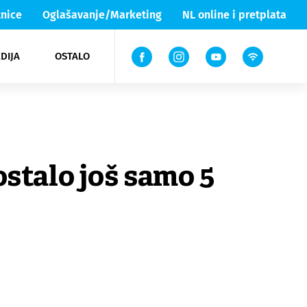
nice
Oglašavanje/Marketing
NL online i pretplata
DIJA
OSTALO
ar
ortovi
 List TV
entari
elgood
Lika & Senj
ostalo još samo 5