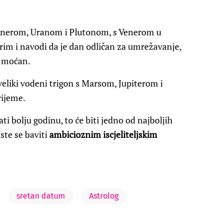
 Venerom, Uranom i Plutonom, s Venerom u
m i navodi da je dan odličan za umrežavanje,
no moćan.
veliki vodeni trigon s Marsom, Jupiterom i
rijeme.
ati bolju godinu, to će biti jedno od najboljih
ste se baviti
ambicioznim iscjeliteljskim
sretan datum
Astrolog