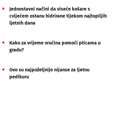
Jednostavni načini da viseće košare s
cvijećem ostanu hidrirane tijekom najtoplijih
ljetnih dana
Kako za vrijeme vrućina pomoći pticama u
gradu?
Ovo su najpoželjnije nijanse za ljetnu
pedikuru