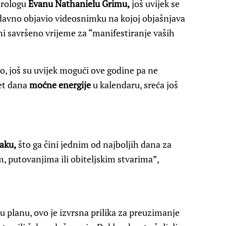
trologu
Evanu Nathanielu Grimu,
još uvijek se
davno objavio videosnimku na kojoj objašnjava
ini savršeno vrijeme za “manifestiranje vaših
vo, još su uvijek mogući ove godine pa ne
et dana
moćne energije
u kalendaru, sreća još
aku,
što ga čini jednim od najboljih dana za
, putovanjima ili obiteljskim stvarima”,
 u planu, ovo je izvrsna prilika za preuzimanje