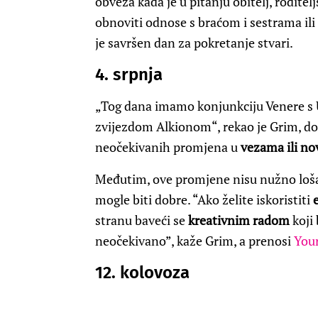
obveza kada je u pitanju obitelj, roditelj
obnoviti odnose s braćom i sestrama ili
je savršen dan za pokretanje stvari.
4. srpnja
„Tog dana imamo konjunkciju Venere s 
zvijezdom Alkionom“, rekao je Grim, dod
neočekivanih promjena u
vezama ili no
Međutim, ove promjene nisu nužno loša 
mogle biti dobre. “Ako želite iskoristiti
stranu baveći se
kreativnim radom
koji 
neočekivano”, kaže Grim, a prenosi
You
12. kolovoza