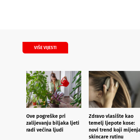
VIŠE VIJESTI
Ove pogreške pri
Zdravo vlasište kao
zalijevanju biljaka ljeti
temelj ljepote kose:
radi većina ljudi
novi trend koji mijenj
skincare rutinu