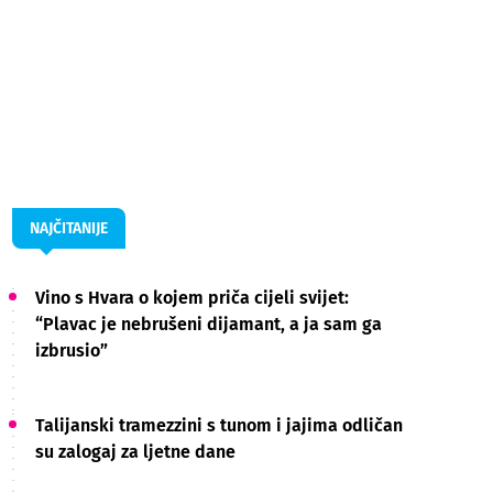
NAJČITANIJE
Vino s Hvara o kojem priča cijeli svijet:
“Plavac je nebrušeni dijamant, a ja sam ga
izbrusio”
Talijanski tramezzini s tunom i jajima odličan
su zalogaj za ljetne dane