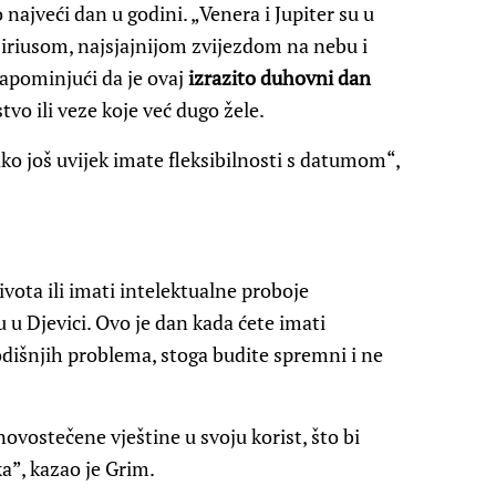
najveći dan u godini. „Venera i Jupiter su u
Siriusom, najsjajnijom zvijezdom na nebu i
apominjući da je ovaj
izrazito duhovni dan
tvo ili veze koje već dugo žele.
 ako još uvijek imate fleksibilnosti s datumom“,
života ili imati intelektualne proboje
u Djevici. Ovo je dan kada ćete imati
dišnjih problema, stoga budite spremni i ne
e novostečene vještine u svoju korist, što bi
a”, kazao je Grim.