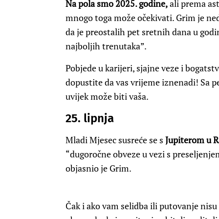
Na pola smo 2025. godine,
ali prema as
mnogo toga može očekivati. Grim je ne
da je preostalih pet sretnih dana u god
najboljih trenutaka”.
Pobjede u karijeri, sjajne veze i bogatst
dopustite da vas vrijeme iznenadi! Sa p
uvijek može biti vaša.
25. lipnja
Mladi Mjesec susreće se s
Jupiterom u R
“dugoročne obveze u vezi s preseljenjem
objasnio je Grim.
Čak i ako vam selidba ili putovanje nisu