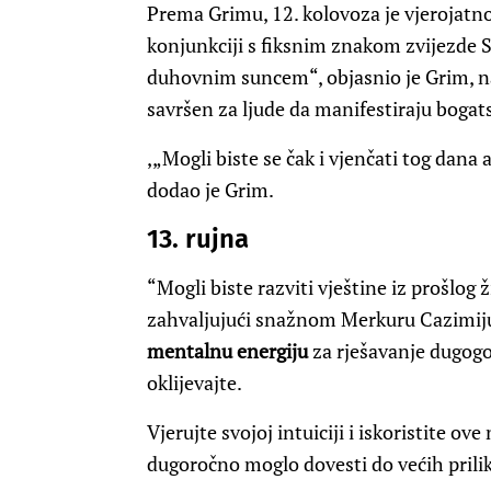
Prema Grimu, 12. kolovoza je vjerojatno 
konjunkciji s fiksnim znakom zvijezde 
duhovnim suncem“, objasnio je Grim, n
savršen za ljude da manifestiraju bogats
,„Mogli biste se čak i vjenčati tog dana
dodao je Grim.
13. rujna
“Mogli biste razviti vještine iz prošlog 
zahvaljujući snažnom Merkuru Cazimiju 
mentalnu energiju
za rješavanje dugogo
oklijevajte.
Vjerujte svojoj intuiciji i iskoristite ov
dugoročno moglo dovesti do većih prilik