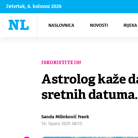
četvrtak, 6. kolovoz 2026
NASLOVNICA
NOVOSTI
RIJEKA
Rijeka
Kultura
Opatija
Hrvatsk
Moda
NK Rije
Sh
ISKORISTITE IH!
Astrolog kaže da
sretnih datuma.
Sanda Milinković Frank
16. lipanj 2025 08:15