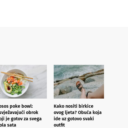
osos poke bowl:
Kako nositi birkice
svježavajući obrok
ovog ljeta? Obuća koja
oji je gotov za svega
ide uz gotovo svaki
ola sata
outfit