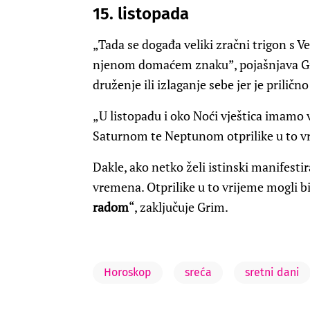
15. listopada
„Tada se događa veliki zračni trigon s
njenom domaćem znaku”, pojašnjava Gri
druženje ili izlaganje sebe jer je prilič
„U listopadu i oko Noći vještica imamo 
Saturnom te Neptunom otprilike u to v
Dakle, ako netko želi istinski manifestir
vremena. Otprilike u to vrijeme mogli bi
radom
“, zaključuje Grim.
Horoskop
sreća
sretni dani