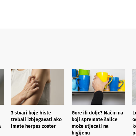
3 stvari koje biste
Gore ili dolje? Način na
L
trebali izbjegavati ako
koji spremate šalice
o
a
imate herpes zoster
može utjecati na
k
higijenu
p