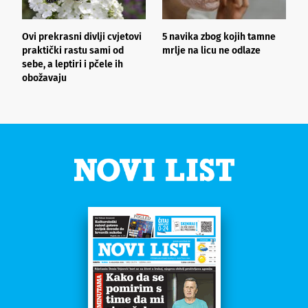
Ovi prekrasni divlji cvjetovi
5 navika zbog kojih tamne
K
praktički rastu sami od
mrlje na licu ne odlaze
p
sebe, a leptiri i pčele ih
obožavaju