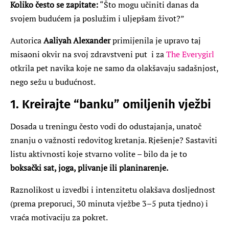
Koliko često se zapitate:
“Što mogu učiniti danas da
svojem budućem ja poslužim i uljepšam život?”
Autorica
Aaliyah Alexander
primijenila je upravo taj
misaoni okvir na svoj zdravstveni put i za
The Everygirl
otkrila pet navika koje ne samo da olakšavaju sadašnjost,
nego sežu u budućnost.
1. Kreirajte “banku” omiljenih vježbi
Dosada u treningu često vodi do odustajanja, unatoč
znanju o važnosti redovitog kretanja. Rješenje? Sastaviti
listu aktivnosti koje stvarno volite – bilo da je to
boksački sat, joga, plivanje ili planinarenje.
Raznolikost u izvedbi i intenzitetu olakšava dosljednost
(prema preporuci, 30 minuta vježbe 3–5 puta tjedno) i
vraća motivaciju za pokret.