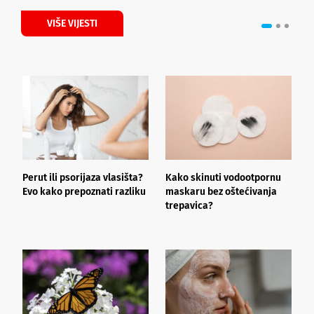
VIŠE VIJESTI
Perut ili psorijaza vlasišta?
Kako skinuti vodootpornu
Š
Evo kako prepoznati razliku
maskaru bez oštećivanja
h
trepavica?
a
d