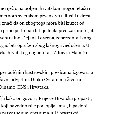
 je riječ o najboljem hrvatskom nogometašu i
gometnom svjetskom prvenstvu u Rusiji u dresu
 znači da on zbog toga mora biti izuzet od
u principu trebali biti jednaki pred zakonom, ali
i, eventualno, Dejana Lovrena, reprezentativnog
mogao biti optužen zbog lažnog svjedočenja. U
ovjeka hrvatskog nogometa – Zdravka Mamića.
 periodičnim kastrovskim presicama izgovara u
ržavni odvjetnik Dinko Cvitan ima životni
, Dinamo, HNS i Hrvatsku.
li kako on govori: ‘Prije će Hrvatska propasti,
ć koji navodno nije pod opijatima. „E pa dobit
o pravosudnim organima, ali i hrvatskoj