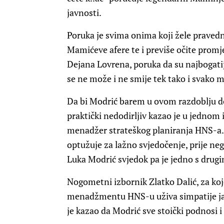
javnosti.
Poruka je svima onima koji žele pravedno
Mamićeve afere te i previše očite promj
Dejana Lovrena, poruka da su najbogatiji 
se ne može i ne smije tek tako i svako 
Da bi Modrić barem u ovom razdoblju do 
praktički nedodirljiv kazao je u jednom i
menadžer strateškog planiranja HNS-a. 
optužuje za lažno svjedočenje, prije ne
Luka Modrić svjedok pa je jedno s drugim
Nogometni izbornik Zlatko Dalić, za ko
menadžmentu HNS-u uživa simpatije javn
je kazao da Modrić sve stoički podnosi i