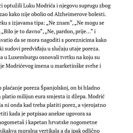
ci optužili Luku Modrića i njegovu suprugu zbog
zao kako nije obolio od Alzheimerove bolesti.
jeku s izjavama tipa: „Ne znam“, „Ne mogu se
, „Bilo je to davno“, „Ne, pardon, prije…“ i
shvatio da se mora nagoditi s poreznicima kako
i sudovi predviđaju u slučaju utaje poreza.
na u Luxemburgu osnovali tvrtku na koju su
enje Modrićevog imena u marketinške svrhe i
o plaćanje poreza Španjolskoj, on bi hladno
m platio milijun eura smjesta iz džepa. Modrić
a ni onda kad treba platiti porez, a vjerojatno
etiti kada je potpisao anekse ugovora sa
nogometaš i kapetan hrvatske nogometne
nikakva moralna vertikala a da ipak odlično