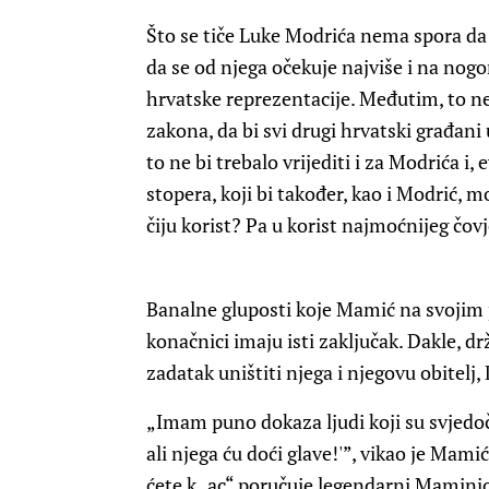
Što se tiče Luke Modrića nema spora da
da se od njega očekuje najviše i na no
hrvatske reprezentacije. Međutim, to ne
zakona, da bi svi drugi hrvatski građani 
to ne bi trebalo vrijediti i za Modrića 
stopera, koji bi također, kao i Modrić, 
čiju korist? Pa u korist najmoćnijeg č
Banalne gluposti koje Mamić na svojim
konačnici imaju isti zaključak. Dakle, d
zadatak uništiti njega i njegovu obitelj
„Imam puno dokaza ljudi koji su svjedoči
ali njega ću doći glave!'”, vikao je Mami
ćete k..ac“ poručuje legendarni Maminj