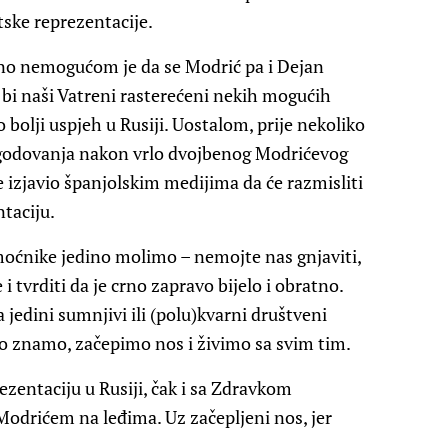
tske reprezentacije.
puno nemogućom je da se Modrić pa i Dejan
 bi naši Vatreni rasterećeni nekih mogućih
o bolji uspjeh u Rusiji. Uostalom, prije nekoliko
 negodovanja nakon vrlo dvojbenog Modrićevog
e izjavio španjolskim medijima da će razmisliti
ntaciju.
oćnike jedino molimo – nemojte nas gnjaviti,
 tvrditi da je crno zapravo bijelo i obratno.
jedini sumnjivi ili (polu)kvarni društveni
to znamo, začepimo nos i živimo sa svim tim.
ezentaciju u Rusiji, čak i sa Zdravkom
rićem na leđima. Uz začepljeni nos, jer