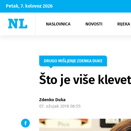
Petak, 7. kolovoz 2026
NASLOVNICA
NOVOSTI
RIJEKA
Rijeka
Kultura
Opatija
Hrvatsk
Moda
NK Rije
Sh
DRUGO MIŠLJENJE ZDENKA DUKE
Što je više klevet
Zdenko Duka
07. ožujak 2018 06:55