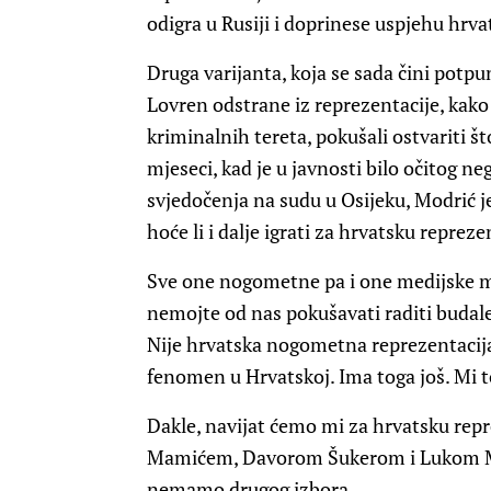
odigra u Rusiji i doprinese uspjehu hrva
Druga varijanta, koja se sada čini pot
Lovren odstrane iz reprezentacije, kako
kriminalnih tereta, pokušali ostvariti št
mjeseci, kad je u javnosti bilo očitog
svjedočenja na sudu u Osijeku, Modrić j
hoće li i dalje igrati za hrvatsku repreze
Sve one nogometne pa i one medijske m
nemojte od nas pokušavati raditi budale i
Nije hrvatska nogometna reprezentacija 
fenomen u Hrvatskoj. Ima toga još. Mi 
Dakle, navijat ćemo mi za hrvatsku repr
Mamićem, Davorom Šukerom i Lukom Mod
nemamo drugog izbora.