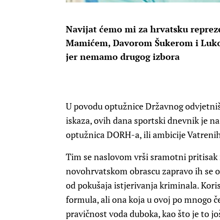
Navijat ćemo mi za hrvatsku repreze
Mamićem, Davorom Šukerom i Lukom
jer nemamo drugog izbora
U povodu optužnice Državnog odvjetniš
iskaza, ovih dana sportski dnevnik je na 
optužnica DORH-a, ili ambicije Vatreni
Tim se naslovom vrši sramotni pritisa
novohrvatskom obrascu zapravo ih se o
od pokušaja istjerivanja kriminala. Kori
formula, ali ona koja u ovoj po mnogo čem
pravičnost voda duboka, kao što je to j