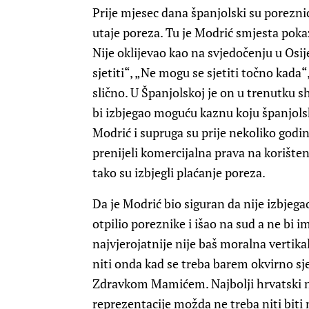
Prije mjesec dana španjolski su porezni
utaje poreza. Tu je Modrić smjesta poka
Nije oklijevao kao na svjedočenju u Osi
sjetiti“, „Ne mogu se sjetiti točno kada“
slično. U Španjolskoj je on u trenutku 
bi izbjegao moguću kaznu koju španjolsk
Modrić i supruga su prije nekoliko godi
prenijeli komercijalna prava na korišt
tako su izbjegli plaćanje poreza.
Da je Modrić bio siguran da nije izbjega
otpilio poreznike i išao na sud a ne bi i
najvjerojatnije nije baš moralna vertikal
niti onda kad se treba barem okvirno sj
Zdravkom Mamićem. Najbolji hrvatski 
reprezentacije možda ne treba niti biti 