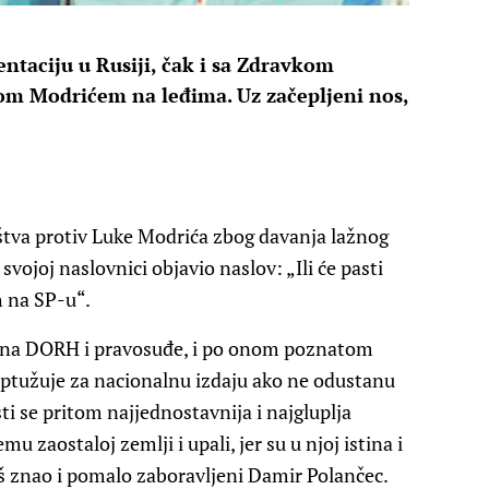
ntaciju u Rusiji, čak i sa Zdravkom
 Modrićem na leđima. Uz začepljeni nos,
tva protiv Luke Modrića zbog davanja lažnog
svojoj naslovnici objavio naslov: „Ili će pasti
h na SP-u“.
k na DORH i pravosuđe, i po onom poznatom
ptužuje za nacionalnu izdaju ako ne odustanu
sti se pritom najjednostavnija i najgluplja
u zaostaloj zemlji i upali, jer su u njoj istina i
oš znao i pomalo zaboravljeni Damir Polančec.