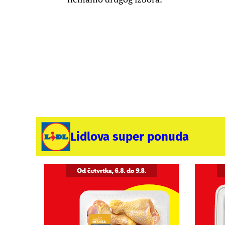
Lidlova super ponuda