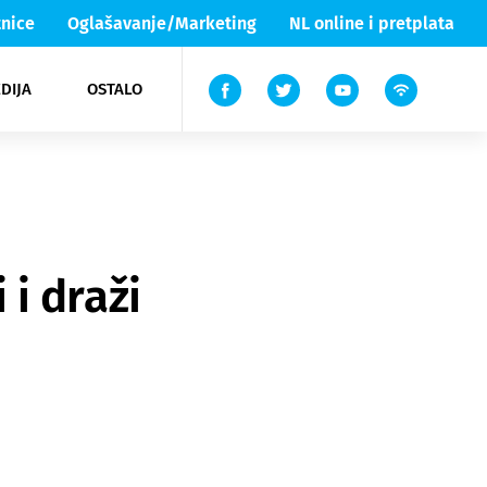
nice
Oglašavanje/Marketing
NL online i pretplata
DIJA
OSTALO
ar
ortovi
 List TV
entari
elgood
Lika & Senj
 i draži