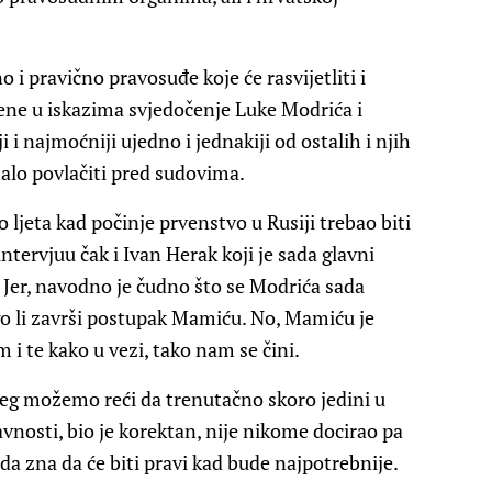
 i pravično pravosuđe koje će rasvijetliti i
ene u iskazima svjedočenje Luke Modrića i
i najmoćniji ujedno i jednakiji od ostalih i njih
malo povlačiti pred sudovima.
ljeta kad počinje prvenstvo u Rusiji trebao biti
ntervjuu čak i Ivan Herak koji je sada glavni
Jer, navodno je čudno što se Modrića sada
go li završi postupak Mamiću. No, Mamiću je
 i te kako u vezi, tako nam se čini.
jeg možemo reći da trenutačno skoro jedini u
osti, bio je korektan, nije nikome docirao pa
 da zna da će biti pravi kad bude najpotrebnije.