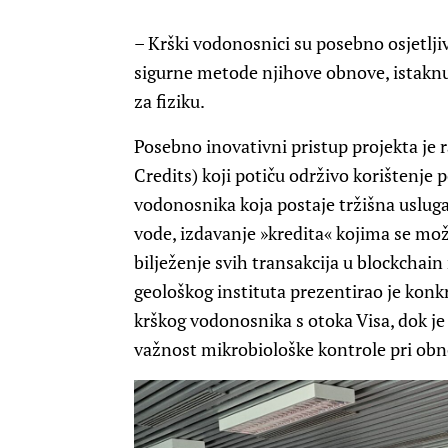
– Krški vodonosnici su posebno osjetljivi
sigurne metode njihove obnove, istaknula
za fiziku.
Posebno inovativni pristup projekta je r
Credits) koji potiču održivo korištenj
vodonosnika koja postaje tržišna usluga,
vode, izdavanje »kredita« kojima se može
bilježenje svih transakcija u blockchain
geološkog instituta prezentirao je konk
krškog vodonosnika s otoka Visa, dok je 
važnost mikrobiološke kontrole pri ob