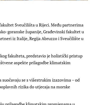
kultet Sveučilišta u Rijeci. Među partnerima
ko-goranske županije, Građevinski fakultet u
rtneri iz Italije, Regija Abruzzo i Sveučilište u
og fakulteta, predstavio je holistički pristup
uštvene aspekte prilagodbe klimatskim
a suočavaju se s višestrukim izazovima – od
oplavnih rizika do utjecaja na morske
ciju prilagodbe klimatskim promjenama u