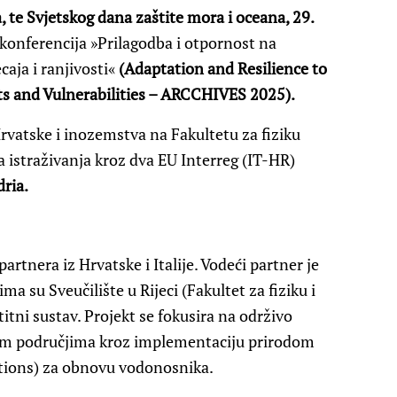
, te Svjetskog dana zaštite mora i oceana, 29.
onferencija »Prilagodba i otpornost na
aja i ranjivosti«
(Adaptation and Resilience to
s and Vulnerabilities – ARCCHIVES 2025).
Hrvatske i inozemstva na Fakultetu za fiziku
ja istraživanja kroz dva EU Interreg (IT-HR)
ria.
rtnera iz Hrvatske i Italije. Vodeći partner je
 su Sveučilište u Rijeci (Fakultet za fiziku i
itni sustav. Projekt se fokusira na održivo
m područjima kroz implementaciju prirodom
utions) za obnovu vodonosnika.