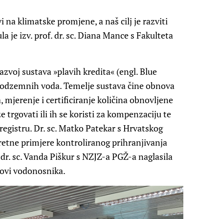
 na klimatske promjene, a naš cilj je razviti
 je izv. prof. dr. sc. Diana Mance s Fakulteta
azvoj sustava »plavih kredita« (engl. Blue
e podzemnih voda. Temelje sustava čine obnova
 mjerenje i certificiranje količina obnovljene
 trgovati ili ih se koristi za kompenzaciju te
 registru. Dr. sc. Matko Patekar s Hrvatskog
retne primjere kontroliranog prihranjivanja
dr. sc. Vanda Piškur s NZJZ-a PGŽ-a naglasila
novi vodonosnika.