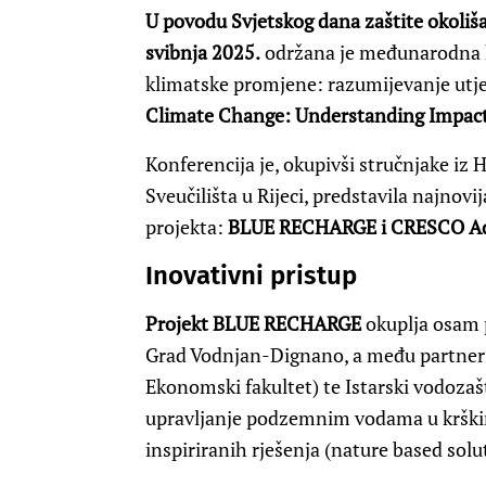
U povodu Svjetskog dana zaštite okoliša
svibnja 2025.
održana je međunarodna k
klimatske promjene: razumijevanje utjec
Climate Change: Understanding Impact
Konferencija je, okupivši stručnjake iz 
Sveučilišta u Rijeci, predstavila najnovi
projekta:
BLUE RECHARGE i CRESCO Ad
Inovativni pristup
Projekt BLUE RECHARGE
okuplja osam pa
Grad Vodnjan-Dignano, a među partnerima
Ekonomski fakultet) te Istarski vodozašt
upravljanje podzemnim vodama u krški
inspiriranih rješenja (nature based sol