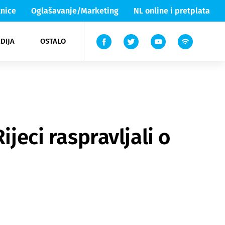
nice
Oglašavanje/Marketing
NL online i pretplata
DIJA
OSTALO
ar
ortovi
 List TV
entari
elgood
Lika & Senj
ijeci raspravljali o