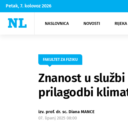
Petak, 7. kolovoz 2026
NASLOVNICA
NOVOSTI
RIJEKA
Rijeka
Kultura
Opatija
Hrvatsk
Moda
NK Rije
Sh
FAKULTET ZA FIZIKU
Znanost u službi 
prilagodbi klim
izv. prof. dr. sc. Diana MANCE
07. lipanj 2025 08:00