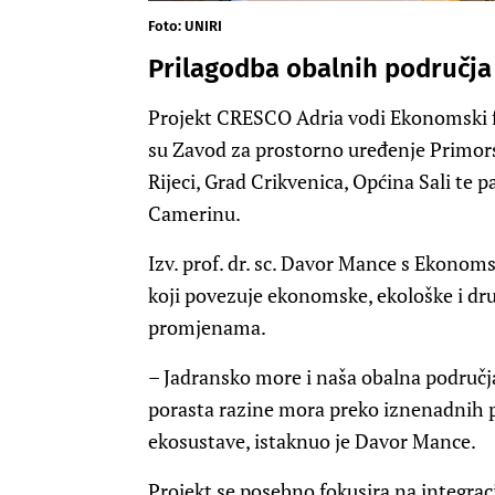
Foto: UNIRI
Prilagodba obalnih područja
Projekt CRESCO Adria vodi Ekonomski fa
su Zavod za prostorno uređenje Primors
Rijeci, Grad Crikvenica, Općina Sali te pa
Camerinu.
Izv. prof. dr. sc. Davor Mance s Ekonomsk
koji povezuje ekonomske, ekološke i dr
promjenama.
– Jadransko more i naša obalna područj
porasta razine mora preko iznenadnih p
ekosustave, istaknuo je Davor Mance.
Projekt se posebno fokusira na integra