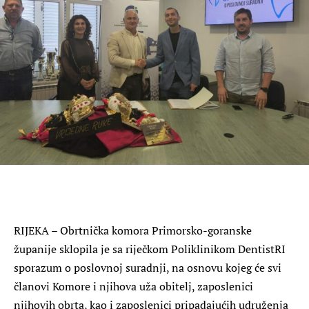
RIJEKA – Obrtnička komora Primorsko-goranske
županije sklopila je sa riječkom Poliklinikom DentistRI
sporazum o poslovnoj suradnji, na osnovu kojeg će svi
članovi Komore i njihova uža obitelj, zaposlenici
njihovih obrta, kao i zaposlenici pripadajućih udruženja