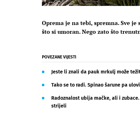
Oprema je na tebi, spremna. Sve je s
što si umoran. Nego zato što trenu
POVEZANE VIJESTI
Jeste li znali da pauk mrkulj može težit
Tako se to radi. Spinao šarune pa ulovi
Radoznalost ubija mačke, ali i zubace. 
strijeli