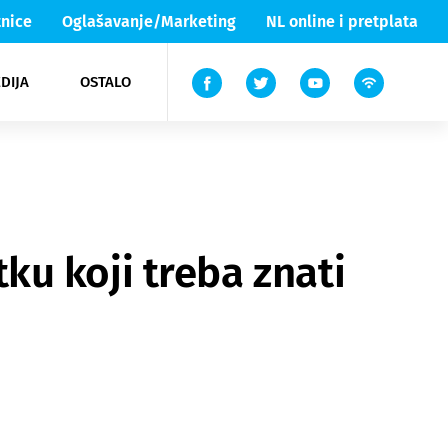
nice
Oglašavanje/Marketing
NL online i pretplata
DIJA
OSTALO
ar
ortovi
 List TV
entari
elgood
Lika & Senj
tku koji treba znati