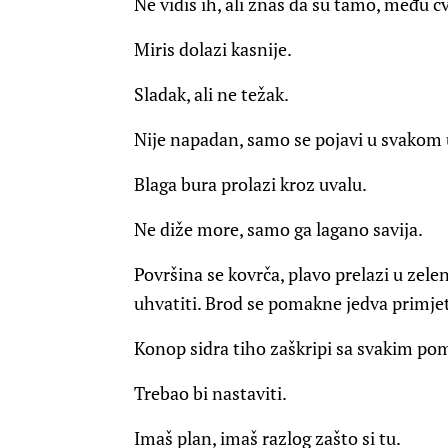
Ne vidiš ih, ali znaš da su tamo, među 
Miris dolazi kasnije.
Sladak, ali ne težak.
Nije napadan, samo se pojavi u svakom u
Blaga bura prolazi kroz uvalu.
Ne diže more, samo ga lagano savija.
Površina se kovrča, plavo prelazi u zel
uhvatiti. Brod se pomakne jedva primjet
Konop sidra tiho zaškripi sa svakim p
Trebao bi nastaviti.
Imaš plan, imaš razlog zašto si tu.