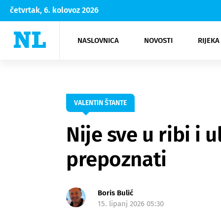
četvrtak, 6. kolovoz 2026
NASLOVNICA
NOVOSTI
RIJEKA
Rijeka
Kultura
Opatija
Hrvatsk
Moda
NK Rije
Sh
VALENTIN ŠTANTE
Nije sve u ribi i 
prepoznati
Boris Bulić
15. lipanj 2026 05:30