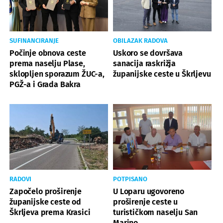
SUFINANCIRANJE
OBILAZAK RADOVA
Počinje obnova ceste
Uskoro se dovršava
prema naselju Plase,
sanacija raskrižja
sklopljen sporazum ŽUC-a,
županijske ceste u Škrljevu
PGŽ-a i Grada Bakra
RADOVI
POTPISANO
Započelo proširenje
U Loparu ugovoreno
županijske ceste od
proširenje ceste u
Škrljeva prema Krasici
turističkom naselju San
Marino