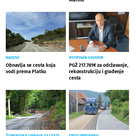
RADOVI
POTPISAN UGOVOR
Obnavlja se cesta koja
PGŽ 217.781€ za održavanje,
vodi prema Platku
rekonstrukciju i građenje
cesta
ŽUPANIJSKA UPRAVA ZA CESTE
GRAD VRBOVSKO