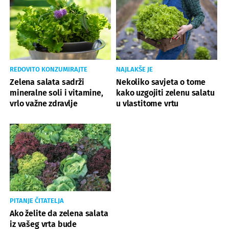
REDOVITO KONZUMIRAJTE
NAJLAKŠE JE
Zelena salata sadrži
Nekoliko savjeta o tome
mineralne soli i vitamine,
kako uzgojiti zelenu salatu
vrlo važne zdravlje
u vlastitome vrtu
PITANJE ČITATELJA
Ako želite da zelena salata
iz vašeg vrta bude