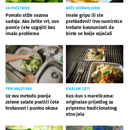
ZA POČETNIKE
BRŽE OZDRAVLJENJE
Pomalo stiže sezona
Imate gripu ili ste
sadnje. Ako želite vrt, ovo
prehlađeni? Ove namirnice
povrće ćete uzgojiti bez
trebate konzumirati da
imalo problema
biste se bolje osjećali
TRIK MAJSTORA
IDEALAN LJETI
Uz ovu metodu pranja
Kus-kus s marelicama:
zelene salate postići ćete
originalan prijedlog za
hrskavost i puninu okusa
pripremu tradicionalnog
etno jela