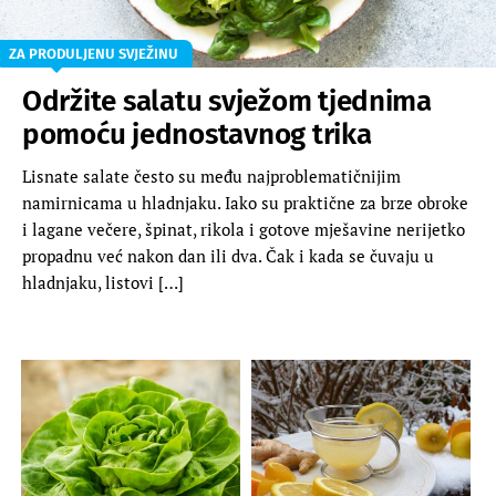
ZA PRODULJENU SVJEŽINU
Održite salatu svježom tjednima
pomoću jednostavnog trika
Lisnate salate često su među najproblematičnijim
namirnicama u hladnjaku. Iako su praktične za brze obroke
i lagane večere, špinat, rikola i gotove mješavine nerijetko
propadnu već nakon dan ili dva. Čak i kada se čuvaju u
hladnjaku, listovi […]