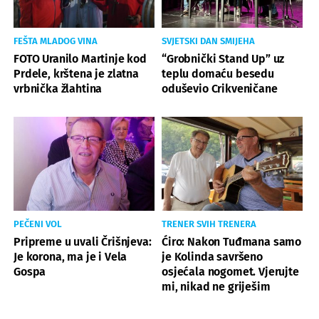
FEŠTA MLADOG VINA
SVJETSKI DAN SMIJEHA
FOTO Uranilo Martinje kod
“Grobnički Stand Up” uz
Prdele, krštena je zlatna
teplu domaću besedu
vrbnička žlahtina
oduševio Crikveničane
PEČENI VOL
TRENER SVIH TRENERA
Pripreme u uvali Črišnjeva:
Ćiro: Nakon Tuđmana samo
Je korona, ma je i Vela
je Kolinda savršeno
Gospa
osjećala nogomet. Vjerujte
mi, nikad ne griješim