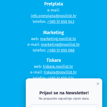
Pretplata
e-mail:
info.pretplata@novilist.hr
telefon:
:+385 51 650 043
Marketing
web:
marketing.novilist.hr
e-mail:
marketing@novilist.hr
telefon:
:+385 51 650 088
Tiskara
web:
tiskara.novilist.hr
e-mail:
tiskara@novilist.hr
telefon:
:+385 51 650 024
×
Copyright © 2020. Novi list
Prijavi se na Newsletter!
Kontakt
Ne propustite najvažnije vijesti dana.
Politika privatnosti