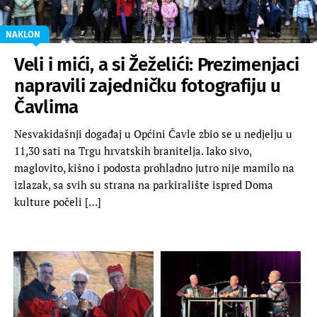
NAKLON
Veli i mići, a si Žeželići: Prezimenjaci
napravili zajedničku fotografiju u
Čavlima
Nesvakidašnji događaj u Općini Čavle zbio se u nedjelju u
11,30 sati na Trgu hrvatskih branitelja. Iako sivo,
maglovito, kišno i podosta prohladno jutro nije mamilo na
izlazak, sa svih su strana na parkiralište ispred Doma
kulture počeli […]