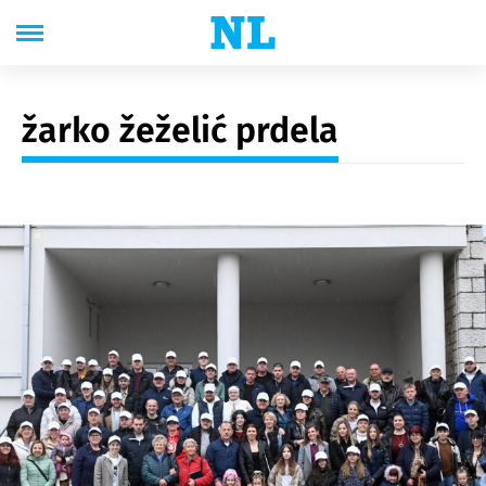
žarko žeželić prdela