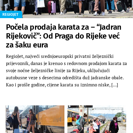
REGIOJET
Počela prodaja karata za – “Jadran
Rijekovič”: Od Praga do Rijeke već
za šaku eura
RegioJet, najveći srednjoeuropski privatni željeznički
prijevoznik, danas je krenuo s redovnom prodajom karata za
svoje noćne željezničke linije za Rijeku, uključujući
autobusne veze s desecima odredišta duž jadranske obale.
Kao i prošle godine, cijene karata su iznimno niske, […]