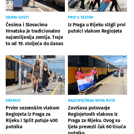
VJERNI GOSTI
PRVI U SEZONI
Česima i Slovacima
Iz Praga u Rijeku stigli prvi
Hrvatska je tradicionalno
putnici vlakom RegioJeta
najomiljenija zemlja. Traje
to od 19. stoljeća do danas
KRENUO
NAJUSPJEŠNIJA NOVA RUTA
Prvim sezonskim vlakom
Završava putovanje
RegioJeta iz Praga za
RegioJetovih vlakova iz
Rijeku i Split putuje 400
Praga za Rijeku. Ovog su
putnika
ljeta prevezli čak 60 tisuća
putnika