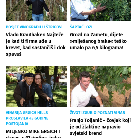
POSJET VINOGRADU U ŠTRIGOVI
ŠAPTAČ LOZI
Vlado Krauthaker: Najteže
Grozd na Zametu, dijete
je kad ti firma uđe u
»miješanog braka« teško
krevet, kad sastančiš i dok
umalo pa 6,5 kilograma!
spavaš
VINARIJA GRGICH HILLS
ŽIVOT IZGUBIO POZNATI VINAR
PROSLAVILA 43 GODINE
Franjo Toljanić – čovjek koji
POSTOJANJA
je od žlahtine napravio
MILJENKO MIKE GRGICH I
svjetski brend
danas, s 97 godina, jedva