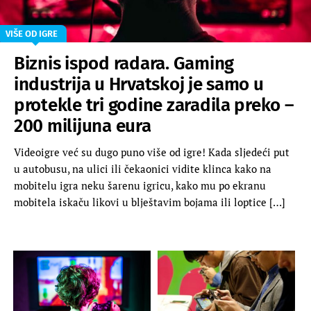
VIŠE OD IGRE
Biznis ispod radara. Gaming
industrija u Hrvatskoj je samo u
protekle tri godine zaradila preko –
200 milijuna eura
Videoigre već su dugo puno više od igre! Kada sljedeći put
u autobusu, na ulici ili čekaonici vidite klinca kako na
mobitelu igra neku šarenu igricu, kako mu po ekranu
mobitela iskaču likovi u blještavim bojama ili loptice […]