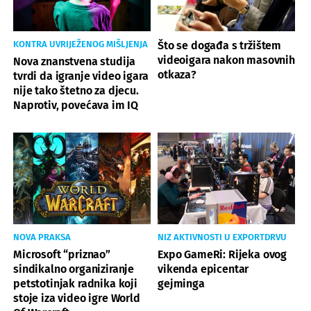
KONTRA UVRIJEŽENOG MIŠLJENJA
Što se događa s tržištem
videoigara nakon masovnih
Nova znanstvena studija
otkaza?
tvrdi da igranje video igara
nije tako štetno za djecu.
Naprotiv, povećava im IQ
NOVA PRAKSA
NIZ AKTIVNOSTI U EXPORTDRVU
Microsoft “priznao”
Expo GameRi: Rijeka ovog
sindikalno organiziranje
vikenda epicentar
petstotinjak radnika koji
gejminga
stoje iza video igre World