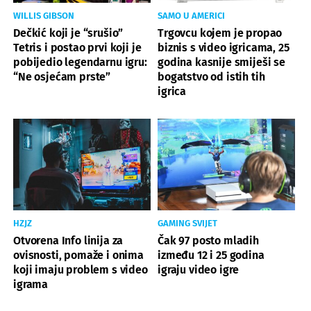
WILLIS GIBSON
SAMO U AMERICI
Dečkić koji je “srušio”
Trgovcu kojem je propao
Tetris i postao prvi koji je
biznis s video igricama, 25
pobijedio legendarnu igru:
godina kasnije smiješi se
“Ne osjećam prste”
bogatstvo od istih tih
igrica
HZJZ
GAMING SVIJET
Otvorena Info linija za
Čak 97 posto mladih
ovisnosti, pomaže i onima
između 12 i 25 godina
koji imaju problem s video
igraju video igre
igrama