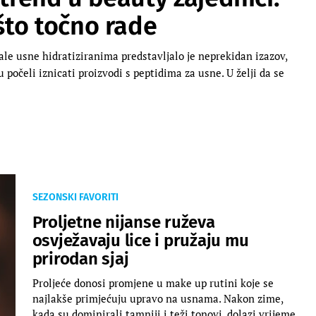
što točno rade
ale usne hidratiziranima predstavljalo je neprekidan izazov,
 počeli iznicati proizvodi s peptidima za usne. U želji da se
SEZONSKI FAVORITI
Proljetne nijanse ruževa
osvježavaju lice i pružaju mu
prirodan sjaj
Proljeće donosi promjene u make up rutini koje se
najlakše primjećuju upravo na usnama. Nakon zime,
kada su dominirali tamniji i teži tonovi, dolazi vrijeme