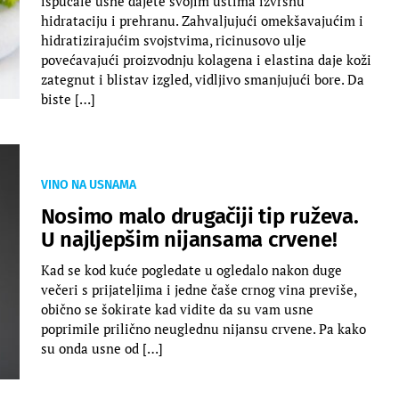
ispucale usne dajete svojim ustima izvrsnu
hidrataciju i prehranu. Zahvaljujući omekšavajućim i
hidratizirajućim svojstvima, ricinusovo ulje
povećavajući proizvodnju kolagena i elastina daje koži
zategnut i blistav izgled, vidljivo smanjujući bore. Da
biste […]
VINO NA USNAMA
Nosimo malo drugačiji tip ruževa.
U najljepšim nijansama crvene!
Kad se kod kuće pogledate u ogledalo nakon duge
večeri s prijateljima i jedne čaše crnog vina previše,
obično se šokirate kad vidite da su vam usne
poprimile prilično neuglednu nijansu crvene. Pa kako
su onda usne od […]