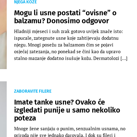
NJEGA KOŽE
Mogu li usne postati “ovisne” o
balzamu? Donosimo odgovor
Hladniji mjeseci i suh zrak gotovo uvijek znače isto:
ispucale, zategnute usne koje zahtijevaju dodatnu
njegu. Mnogi posežu za balzamom čim se pojavi
osjećaj zatezanja, no ponekad se čini kao da upravo
stalno mazanje dodatno isušuje kožu. Dermatolozi […]
ZABORAVITE FILERE
Imate tanke usne? Ovako će
izgledati punije u samo nekoliko
poteza
Mnoge žene sanjaju o punim, senzualnim usnama, no
priroda nije sve jednako darovala. I dok su fileri i