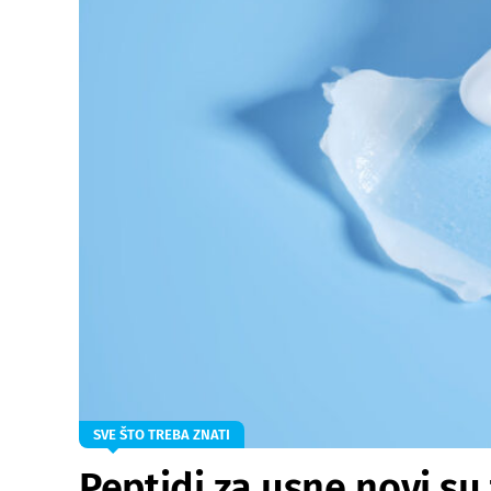
SVE ŠTO TREBA ZNATI
Peptidi za usne novi su