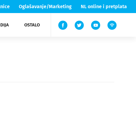
nice
Oglašavanje/Marketing
NL online i pretplata
DIJA
OSTALO
ar
ortovi
 List TV
entari
elgood
Lika & Senj